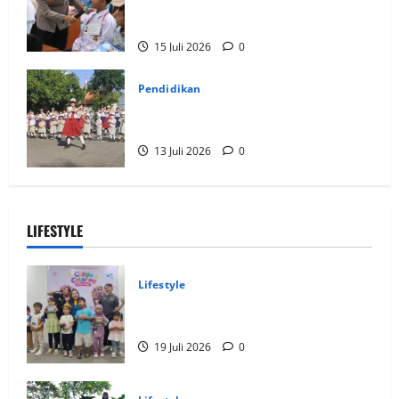
Magelang Lakukan Sosialisasi Hukum di
Sekolah
15 Juli 2026
0
Pendidikan
Ratusan Siswa Baru Ikuti MPLS di
Kampus Santa Maria Surabaya
13 Juli 2026
0
LIFESTYLE
Lifestyle
Clay & Coloring Fun Day Bikin Motorik
Anak Makin Kreatif
19 Juli 2026
0