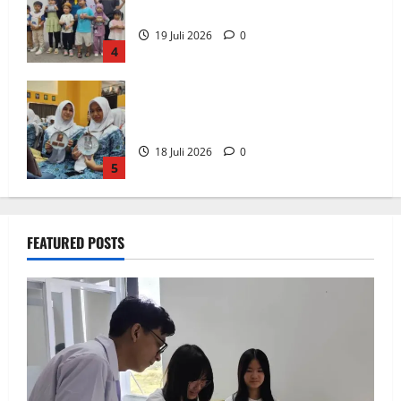
Smamda Surabaya
18 Juli 2026
0
5
Elyon Day 2026 Bekali Siswa
Menyongsong Masa Depan
1 Agustus 2026
0
1
FKM Unair : Pentingnya Kolaborasi
Akademisi dan Pemerintah Untuk
FEATURED POSTS
Pengendalian Tembakau
28 Juli 2026
0
2
Perkuat Kemampuan, Mahasiswa Unesa
Jalani Program Mobilitas Akademik
27 Juli 2026
0
3