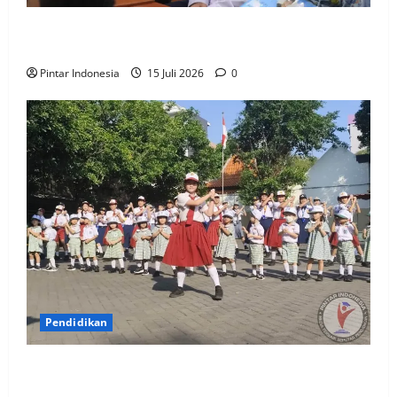
Cegah Kenakalan Remaja, Polres Magelang Lakukan
Sosialisasi Hukum di Sekolah
Pintar Indonesia
15 Juli 2026
0
Pendidikan
Ratusan Siswa Baru Ikuti MPLS di Kampus Santa
Maria Surabaya