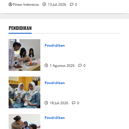
Pintar Indonesia
13 Juli 2026
0
PENDIDIKAN
Pendidikan
Elyon Day 2026 Bekali Siswa
Menyongsong Masa Depan
1 Agustus 2026
0
Pendidikan
Siswa Baru : Bangga Bisa Sekolah di
Smamda Surabaya
18 Juli 2026
0
Pendidikan
Cegah Kenakalan Remaja, Polres