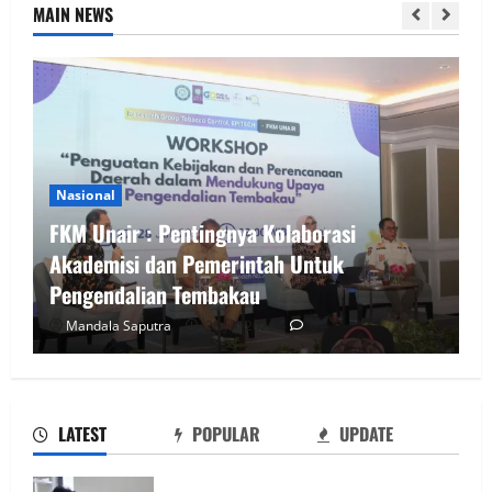
MAIN NEWS
Nasional
FKM Unair : Pentingnya Kolaborasi
Akademisi dan Pemerintah Untuk
Pengendalian Tembakau
FKM Unair : Pentingnya Kolaborasi
Mandala Saputra
28 Juli 2026
0
Akademisi dan Pemerintah Untuk
Pengendalian Tembakau
28 Juli 2026
0
2
LATEST
POPULAR
UPDATE
Perkuat Kemampuan, Mahasiswa Unesa
Jalani Program Mobilitas Akademik