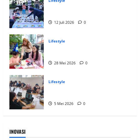
Lifestyle
Kids Fun Day Bikin Liburan Sekolah
Makin Menyenangkan
12 Juli 2026
0
Lifestyle
Keseruan Kids Activity di Pasar Pesta
Surabaya Sheraton Surabaya Hotel
28 Mei 2026
0
Lifestyle
Generasi Muda Mulai Belajar Menjadi
Filmmaker Berbasis AI, Ini Keseruannya
5 Mei 2026
0
INOVASI