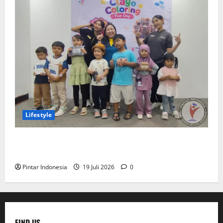
Lifestyle
Clay & Coloring Fun Day Bikin Motorik Anak Makin
Kreatif
Pintar Indonesia
19 Juli 2026
0
FIND US