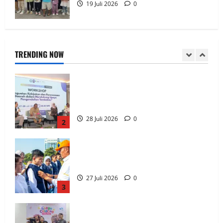
19 Juli 2026
0
FKM Unair : Pentingnya Kolaborasi
Akademisi dan Pemerintah Untuk
Pengendalian Tembakau
TRENDING NOW
28 Juli 2026
0
2
Perkuat Kemampuan, Mahasiswa Unesa
Jalani Program Mobilitas Akademik
27 Juli 2026
0
3
Clay & Coloring Fun Day Bikin Motorik
Anak Makin Kreatif
19 Juli 2026
0
4
Siswa Baru : Bangga Bisa Sekolah di