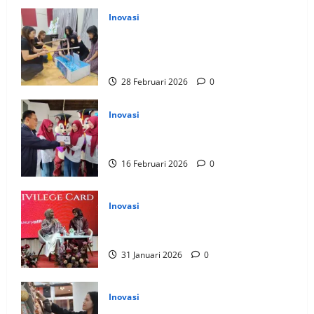
Inovasi
Siswa Cita Hati School Wujudkan
Kepedulian Lingkungan Lewat Karya, Ini
Hasilnya
28 Februari 2026
0
Inovasi
Platform Modern JULIET, Permudah
Sistem Pendidikan di Sekolah
16 Februari 2026
0
Inovasi
Transaksi Mudah di Mekah Bersama
Shafira Privilege Card, Ini Manfaatnya
31 Januari 2026
0
Inovasi
Perpustakaan Petra Christian University