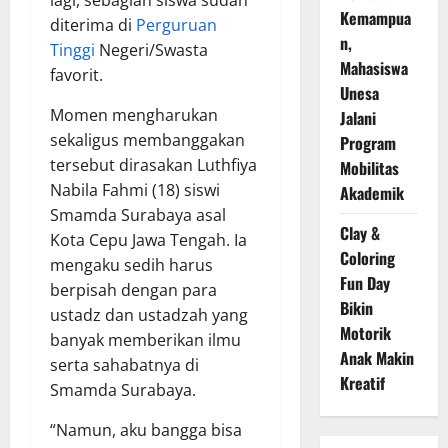
lagi, sebagian siswa sudah
Kemampua
diterima di
Perguruan
n,
Tinggi
Negeri/Swasta
Mahasiswa
favorit.
Unesa
Momen mengharukan
Jalani
sekaligus membanggakan
Program
tersebut dirasakan Luthfiya
Mobilitas
Nabila Fahmi (18) siswi
Akademik
Smamda Surabaya asal
Clay &
Kota Cepu Jawa Tengah. Ia
Coloring
mengaku sedih harus
Fun Day
berpisah dengan para
Bikin
ustadz dan ustadzah yang
Motorik
banyak memberikan ilmu
Anak Makin
serta sahabatnya di
Kreatif
Smamda Surabaya.
“Namun, aku bangga bisa