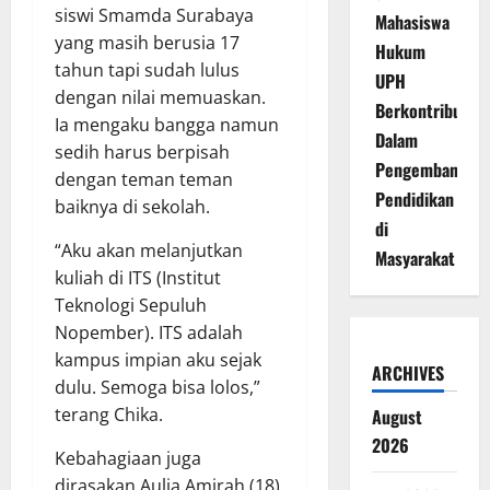
siswi Smamda Surabaya
Mahasiswa
yang masih berusia 17
Hukum
tahun tapi sudah lulus
UPH
dengan nilai memuaskan.
Berkontribusi
Ia mengaku bangga namun
Dalam
sedih harus berpisah
Pengembangan
dengan teman teman
Pendidikan
baiknya di sekolah.
di
“Aku akan melanjutkan
Masyarakat
kuliah di ITS (Institut
Teknologi Sepuluh
Nopember). ITS adalah
kampus impian aku sejak
ARCHIVES
dulu. Semoga bisa lolos,”
terang Chika.
August
2026
Kebahagiaan juga
dirasakan Aulia Amirah (18)