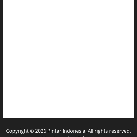
Home
Dunia Pendidikan
Pendidikan
Budaya
Inovasi
Lifestyle
Nasional
#1859 (no title)
Foto
Video
Copyright © 2026 Pintar Indonesia. All rights reserved.