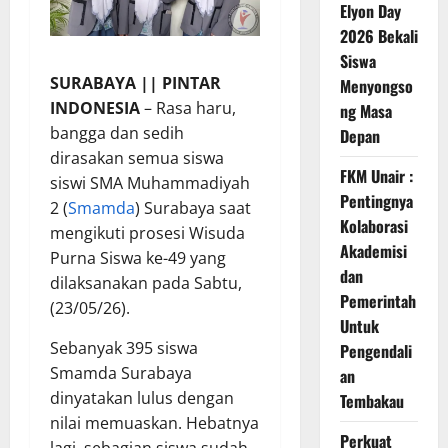
Elyon Day
2026 Bekali
Siswa
SURABAYA || PINTAR
Menyongso
INDONESIA
– Rasa haru,
ng Masa
bangga dan sedih
Depan
dirasakan semua siswa
FKM Unair :
siswi SMA Muhammadiyah
Pentingnya
2 (
Smamda
) Surabaya saat
Kolaborasi
mengikuti prosesi Wisuda
Akademisi
Purna Siswa ke-49 yang
dan
dilaksanakan pada Sabtu,
Pemerintah
(23/05/26).
Untuk
Sebanyak 395 siswa
Pengendali
Smamda Surabaya
an
dinyatakan lulus dengan
Tembakau
nilai memuaskan. Hebatnya
Perkuat