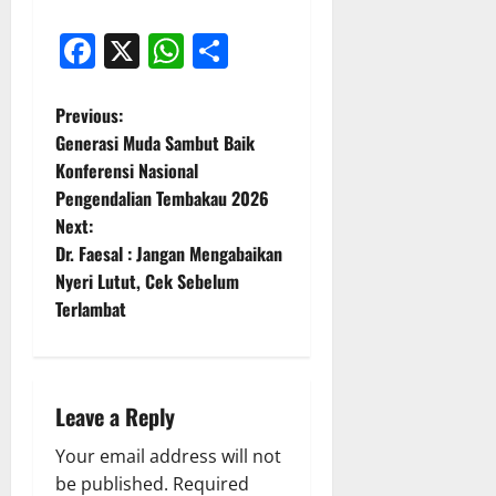
Facebook
X
WhatsApp
Share
P
Previous:
Generasi Muda Sambut Baik
o
Konferensi Nasional
Pengendalian Tembakau 2026
s
Next:
t
Dr. Faesal : Jangan Mengabaikan
Nyeri Lutut, Cek Sebelum
n
Terlambat
a
v
Leave a Reply
i
Your email address will not
g
be published.
Required