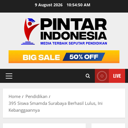
Skip
9 August 2026
10:54:51 AM
to
content
LIVE
Primary
Menu
Home
Pendidikan
395 Siswa Smamda Surabaya Berhasil Lulus, Ini
Kebanggaannya