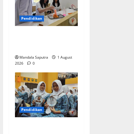
Pendidikan
Elyon Day 2026 Bekali
Siswa Menyongsong Masa
Depan
Mandala Saputra
1 August
2026
0
Pendidikan
Siswa Baru : Bangga Bisa
Sekolah di Smamda