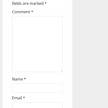
fields are marked
*
a
Comment
*
t
i
o
n
Name
*
Email
*