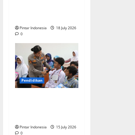
Siswa Baru : Bangga Bisa
Sekolah di Smamda
Surabaya
Pintar Indonesia
18 July 2026
0
Pendidikan
Cegah Kenakalan Remaja,
Polres Magelang Lakukan
Sosialisasi Hukum di
Sekolah
Pintar Indonesia
15 July 2026
0