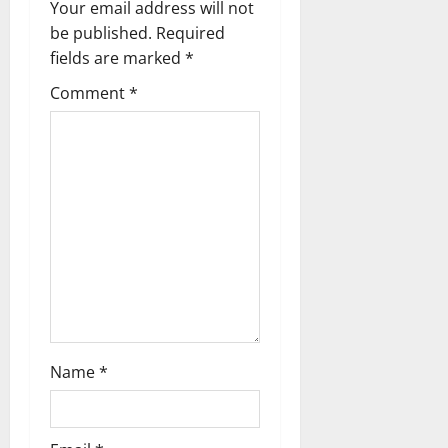
i
Your email address will not
g
be published.
Required
fields are marked
*
a
Comment
*
t
i
o
n
Name
*