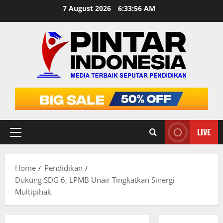
Skip
7 August 2026
6:33:57 AM
to
content
LIVE
Primary
Menu
Home
Pendidikan
Dukung SDG 6, LPMB Unair Tingkatkan Sinergi
Multipihak