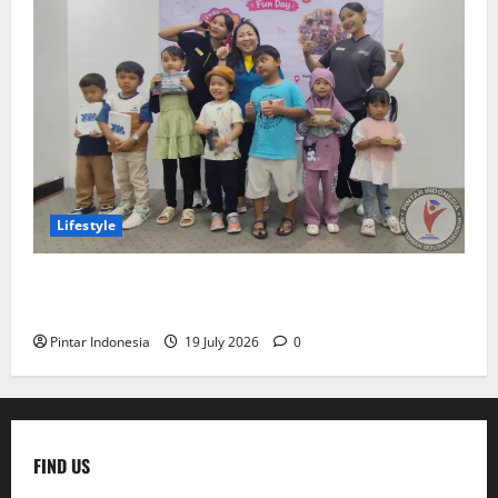
Lifestyle
Clay & Coloring Fun Day Bikin Motorik Anak Makin
Kreatif
Pintar Indonesia
19 July 2026
0
FIND US