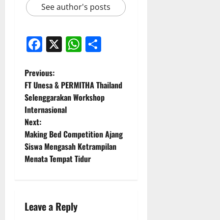
See author's posts
Facebook
X
WhatsApp
Share
P
Previous:
FT Unesa & PERMITHA Thailand
o
Selenggarakan Workshop
Internasional
s
Next:
t
Making Bed Competition Ajang
Siswa Mengasah Ketrampilan
n
Menata Tempat Tidur
a
v
Leave a Reply