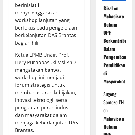
berinisiatif
Rizal
on
menyelenggarakan
Mahasiswa
workshop lanjutan yang
Hukum
berfokus pada pengelolaan
UPH
berkelanjutan DAS Brantas
Berkontribusi
bagian hilir.
Dalam
Ketua LPMB Unair, Prof.
Pengembangan
Hery Purnobasuki Msi PhD
Pendidikan
mengatakan bahwa,
di
workshop ini menjadi
Masyarakat
forum strategis untuk
membahas arah kebijakan,
Sugeng
inovasi teknologi, serta
Santoso PN
penguatan peran industri
on
dan masyarakat dalam
Mahasiswa
menjaga keberlanjutan DAS
Hukum
Brantas.
UPH