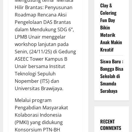
Mengusung tema “Menata
Clay &
Hilir Brantas: Penyusunan
Coloring
Roadmap Rencana Aksi
Fun Day
Pengelolaan DAS Brantas
Bikin
dalam Mendukung SDG 6”,
Motorik
LPMB Unair menggelar
Anak Makin
workshop lanjutan pada
Kreatif
Senin, (24/11/25) di Gedung
ASEEC Tower Kampus B
Siswa Baru :
Unair bersama Institut
Bangga Bisa
Teknologi Sepuluh
Sekolah di
Nopember (ITS) dan
Smamda
Universitas Brawijaya.
Surabaya
Melalui program
Pengabdian Masyarakat
Kolaborasi Indonesia
RECENT
(PMKI) yang didukung
COMMENTS
Konsorsium PTN-BH