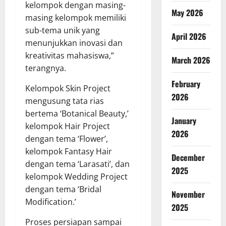
kelompok dengan masing-
May 2026
masing kelompok memiliki
sub-tema unik yang
April 2026
menunjukkan inovasi dan
kreativitas mahasiswa,”
March 2026
terangnya.
February
Kelompok Skin Project
2026
mengusung tata rias
bertema ‘Botanical Beauty,’
January
kelompok Hair Project
2026
dengan tema ‘Flower’,
kelompok Fantasy Hair
December
dengan tema ‘Larasati’, dan
2025
kelompok Wedding Project
dengan tema ‘Bridal
November
Modification.’
2025
Proses persiapan sampai