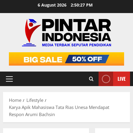
Skip
6 August 2026
2:50:28 PM
to
content
LIVE
Primary
Menu
Home
Lifestyle
Karya Apik Mahasiswa Tata Rias Unesa Mendapat
Respon Arumi Bachsin