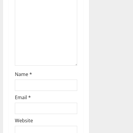
t
i
o
n
Name
*
Email
*
Website