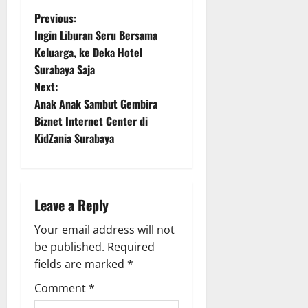
P
Previous:
Ingin Liburan Seru Bersama
o
Keluarga, ke Deka Hotel
Surabaya Saja
s
Next:
t
Anak Anak Sambut Gembira
Biznet Internet Center di
n
KidZania Surabaya
a
v
Leave a Reply
i
Your email address will not
g
be published.
Required
fields are marked
*
a
Comment
*