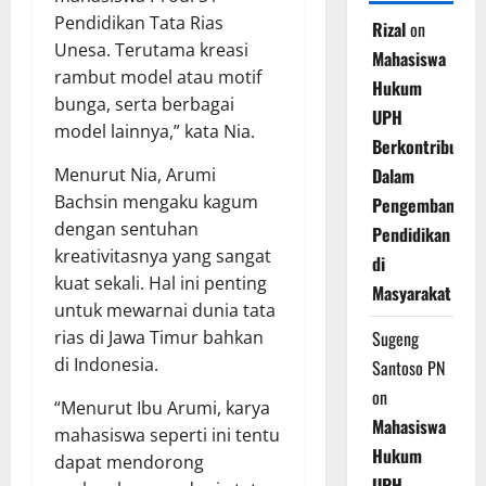
Pendidikan Tata Rias
Rizal
on
Unesa. Terutama kreasi
Mahasiswa
rambut model atau motif
Hukum
bunga, serta berbagai
UPH
model lainnya,” kata Nia.
Berkontribusi
Menurut Nia, Arumi
Dalam
Bachsin mengaku kagum
Pengembangan
dengan sentuhan
Pendidikan
kreativitasnya yang sangat
di
kuat sekali. Hal ini penting
Masyarakat
untuk mewarnai dunia tata
rias di Jawa Timur bahkan
Sugeng
di Indonesia.
Santoso PN
on
“Menurut Ibu Arumi, karya
Mahasiswa
mahasiswa seperti ini tentu
Hukum
dapat mendorong
UPH