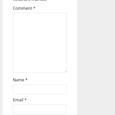
g
Comment
*
a
t
i
o
n
Name
*
Email
*