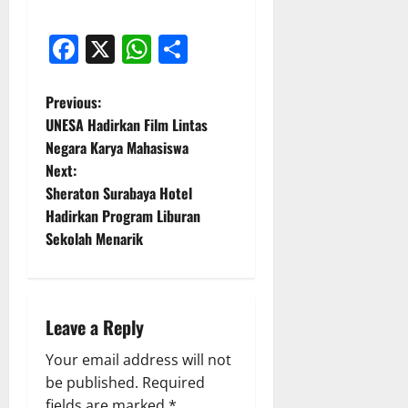
Facebook
X
WhatsApp
Share
P
Previous:
UNESA Hadirkan Film Lintas
o
Negara Karya Mahasiswa
Next:
s
Sheraton Surabaya Hotel
t
Hadirkan Program Liburan
Sekolah Menarik
n
a
Leave a Reply
v
Your email address will not
i
be published.
Required
fields are marked
*