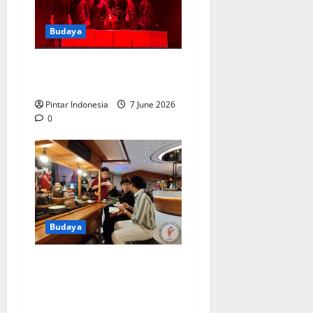
Budaya
Pentas Teater UKM UINSA
Pukau Pengunjung
Pintar Indonesia
7 June 2026
0
Budaya
Pelajar SMA Nikmati
Keseruan Pesta Rakyat ala
Four Points by Sheraton