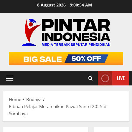
Skip
8 August 2026
9:00:54 AM
to
content
LIVE
Primary
Menu
Home
Budaya
Ribuan Pelajar Meramaikan Pawai Santri 2025 di
Surabaya