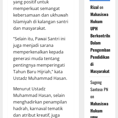
yang positif untuk
Rizal
on
memperkuat semangat
Mahasiswa
kebersamaan dan ukhuwah
Hukum
Islamiyah di kalangan santri
dan masyarakat.
UPH
Berkontribusi
“Selain itu, Pawai Santri ini
Dalam
juga menjadi sarana
Pengembangan
memperkenalkan kepada
Pendidikan
generasi muda tentang
di
pentingnya memperingati
Masyarakat
Tahun Baru Hijriah,” kata
Ustadz Muhammad Hasan.
Sugeng
Menurut Ustadz
Santoso PN
Muhammad Hasan, selain
on
menghadirkan penampilan
Mahasiswa
hadrah, karnaval tematik
Hukum
dan atribut kreatif, juga
UPH