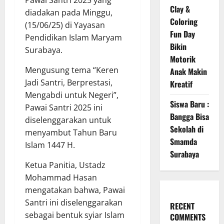
Pawai Santri 2025 yang
Clay &
diadakan pada Minggu,
Coloring
(15/06/25) di Yayasan
Fun Day
Pendidikan Islam Maryam
Bikin
Surabaya.
Motorik
Mengusung tema “Keren
Anak Makin
Jadi Santri, Berprestasi,
Kreatif
Mengabdi untuk Negeri”,
Siswa Baru :
Pawai Santri 2025 ini
Bangga Bisa
diselenggarakan untuk
Sekolah di
menyambut Tahun Baru
Smamda
Islam 1447 H.
Surabaya
Ketua Panitia, Ustadz
Mohammad Hasan
mengatakan bahwa, Pawai
Santri ini diselenggarakan
RECENT
sebagai bentuk syiar Islam
COMMENTS