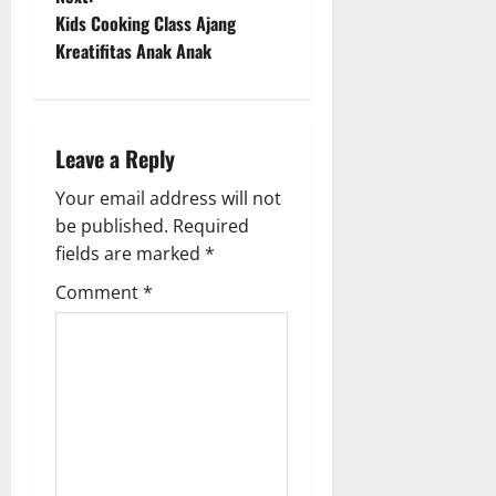
t
Kids Cooking Class Ajang
n
Kreatifitas Anak Anak
a
v
Leave a Reply
i
Your email address will not
g
be published.
Required
fields are marked
*
a
Comment
*
t
i
o
n