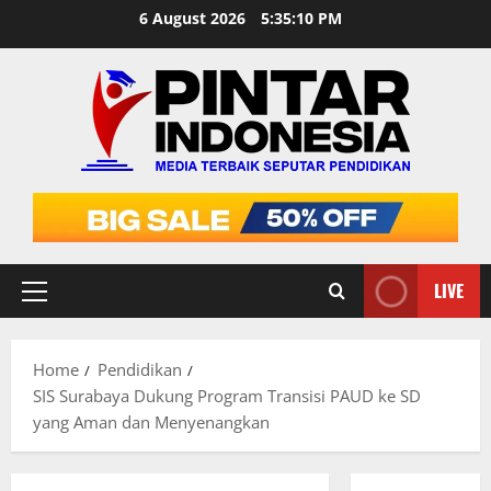
Skip
6 August 2026
5:35:11 PM
to
content
LIVE
Primary
Menu
Home
Pendidikan
SIS Surabaya Dukung Program Transisi PAUD ke SD
yang Aman dan Menyenangkan