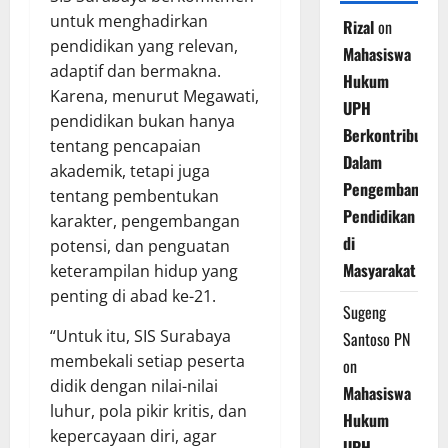
untuk menghadirkan
Rizal
on
pendidikan yang relevan,
Mahasiswa
adaptif dan bermakna.
Hukum
Karena, menurut Megawati,
UPH
pendidikan bukan hanya
Berkontribusi
tentang pencapaian
Dalam
akademik, tetapi juga
Pengembangan
tentang pembentukan
Pendidikan
karakter, pengembangan
di
potensi, dan penguatan
Masyarakat
keterampilan hidup yang
penting di abad ke-21.
Sugeng
“Untuk itu, SIS Surabaya
Santoso PN
membekali setiap peserta
on
didik dengan nilai-nilai
Mahasiswa
luhur, pola pikir kritis, dan
Hukum
kepercayaan diri, agar
UPH