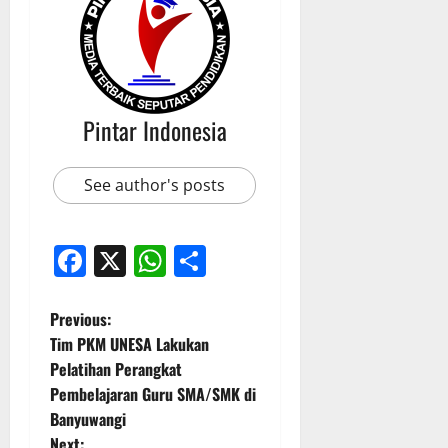
Pintar Indonesia
See author's posts
Facebook
X
WhatsApp
Share
P
Previous:
Tim PKM UNESA Lakukan
o
Pelatihan Perangkat
Pembelajaran Guru SMA/SMK di
s
Banyuwangi
Next: