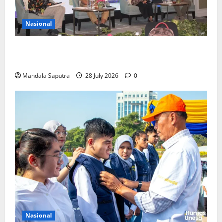
Nasional
FKM Unair : Pentingnya Kolaborasi Akademisi dan
Pemerintah Untuk Pengendalian Tembakau
Mandala Saputra
28 July 2026
0
Nasional