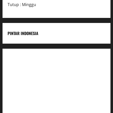
Tutup : Minggu
PINTAR INDONESIA
Home
Dunia Pendidikan
Pendidikan
Budaya
Inovasi
Lifestyle