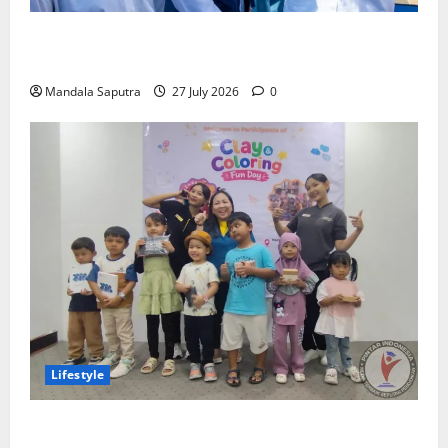
Perkuat Kemampuan, Mahasiswa Unesa Jalani
Program Mobilitas Akademik
Mandala Saputra
27 July 2026
0
Lifestyle
Clay & Coloring Fun Day Bikin Motorik Anak Makin