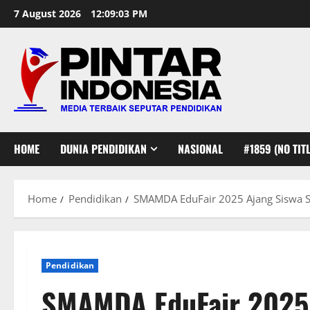
Skip
7 August 2026
12:09:04 PM
to
content
HOME
DUNIA PENDIDIKAN
NASIONAL
#1859 (NO TITL
Home
Pendidikan
SMAMDA EduFair 2025 Ajang Siswa
Pendidikan
SMAMDA EduFair 2025