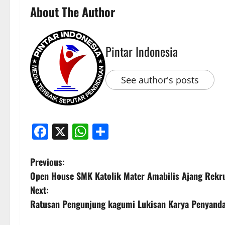
About The Author
Pintar Indonesia
See author's posts
Facebook
X
WhatsApp
Share
P
Previous:
Open House SMK Katolik Mater Amabilis Ajang Rekr
o
Next:
s
Ratusan Pengunjung kagumi Lukisan Karya Penyand