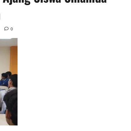
n
d
0