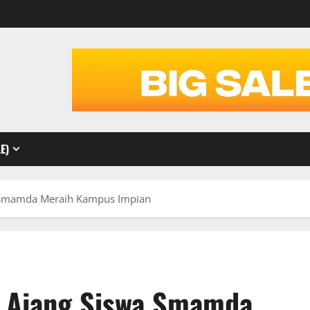
E)
 Smamda Meraih Kampus Impian
 Ajang Siswa Smamda