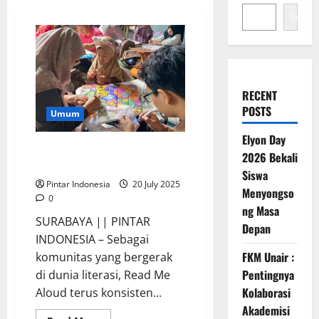
Search
RECENT
POSTS
Umum
Elyon Day
Read Me Aloud Ajak Anak Anak
2026 Bekali
Hebat Berkarya Tanpa Batas
Siswa
Pintar Indonesia
20 July 2025
Menyongso
0
ng Masa
SURABAYA || PINTAR
Depan
INDONESIA – Sebagai
FKM Unair :
komunitas yang bergerak
Pentingnya
di dunia literasi, Read Me
Kolaborasi
Aloud terus konsisten...
Akademisi