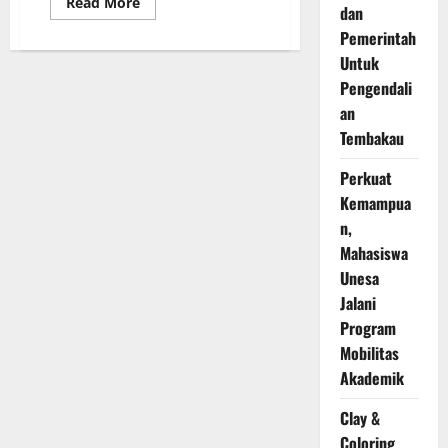
Read
Read More
dan
more
about
Pemerintah
Read
Me
Untuk
Aloud
Ajak
Pengendali
Anak
an
Anak
Hebat
Tembakau
Berkarya
Tanpa
Batas
Perkuat
Kemampua
n,
Mahasiswa
Unesa
Jalani
Program
Mobilitas
Akademik
Clay &
Coloring