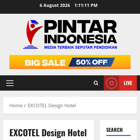
Skip
6 August 2026
1:11:12 PM
to
content
LIVE
Primary
Menu
Home
EXCOTEL Design Hotel
EXCOTEL Design Hotel
SEARCH