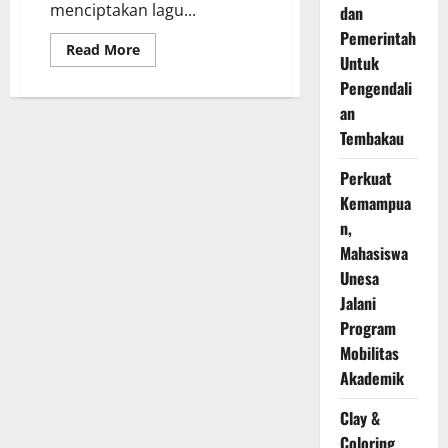
menciptakan lagu...
dan
Pemerintah
Read
Read More
Untuk
more
about
Pengendali
PG
PAUD
an
UNESA
Ajak
Tembakau
Para
Guru
PAUD
Perkuat
Bikin
Kemampua
Lagu
Untuk
n,
Belajar
Menyenangkan
Mahasiswa
Unesa
Jalani
Program
Mobilitas
Akademik
Clay &
Coloring