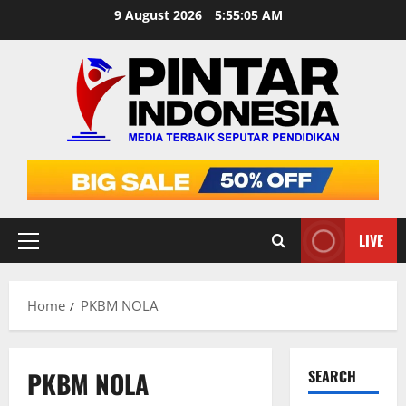
Skip
9 August 2026
5:55:06 AM
to
content
LIVE
Primary
Menu
Home
PKBM NOLA
PKBM NOLA
SEARCH