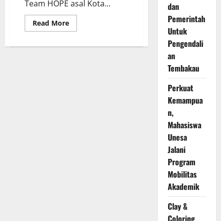
Team HOPE asal Kota...
dan
Pemerintah
Read
Read More
more
Untuk
about
Pengendali
Berkat
Pendeteksi
an
Stres,
Team
Tembakau
HOPE
Berhasil
Harumkan
Perkuat
Indonesia
di
Kemampua
Kancah
n,
Internasional
Mahasiswa
Unesa
Jalani
Program
Mobilitas
Akademik
Clay &
Coloring