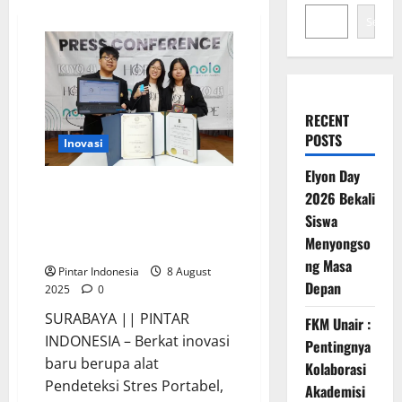
Search
RECENT
POSTS
Inovasi
Elyon Day
Berkat Pendeteksi Stres, Team
2026 Bekali
HOPE Berhasil Harumkan
Siswa
Indonesia di Kancah
Menyongso
Internasional
ng Masa
Pintar Indonesia
8 August
Depan
2025
0
SURABAYA || PINTAR
FKM Unair :
INDONESIA – Berkat inovasi
Pentingnya
baru berupa alat
Kolaborasi
Pendeteksi Stres Portabel,
Akademisi