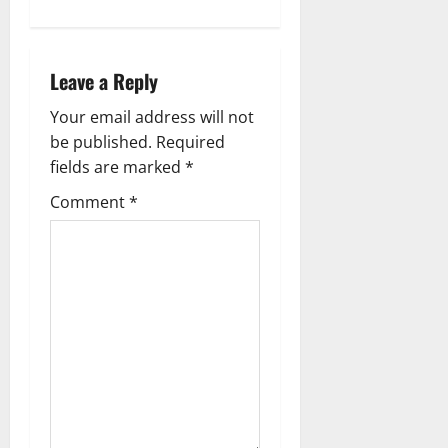
n
a
Leave a Reply
v
Your email address will not
i
be published.
Required
g
fields are marked
*
Comment
*
a
t
i
o
n