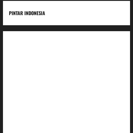
PINTAR INDONESIA
Home
Dunia Pendidikan
Pendidikan
Budaya
Inovasi
Lifestyle
Nasional
#1859 (no title)
Foto