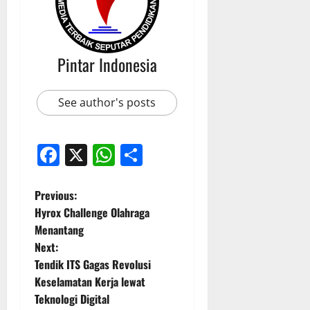
Pintar Indonesia
See author's posts
Facebook
X
WhatsApp
Share
P
Previous:
Hyrox Challenge Olahraga
o
Menantang
Next:
s
Tendik ITS Gagas Revolusi
t
Keselamatan Kerja lewat
Teknologi Digital