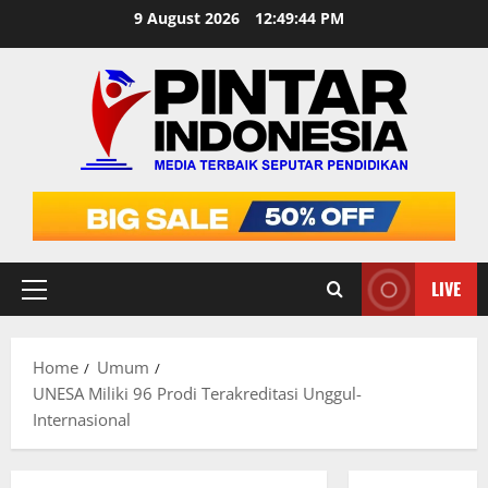
Skip
9 August 2026
12:49:45 PM
to
content
LIVE
Primary
Menu
Home
Umum
UNESA Miliki 96 Prodi Terakreditasi Unggul-
Internasional