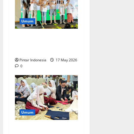
Umum
Anak Anak Disabilitas Ikut
Khitan Gratis, Ini
Keseruannya
Pintar Indonesia
17 May 2026
0
Umum
Mercure Surabaya Ajak