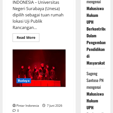
mengenai
INDONESIA – Universitas
Mahasiswa
Negeri Surabaya (Unesa)
dipilih sebagai tuan rumah
Hukum
lokasi Uji Publik
UPH
Rancangan...
Berkontribusi
Dalam
Read
Read More
more
Pengembangan
about
Wamen
Pendidikan
HAM
:
di
Unesa
Memiliki
Masyarakat
Peran
Besar
Dalam
Sugeng
Menyiapkan
Calon
Santoso PN
Budaya
Pendidik
mengenai
Pentas Teater UKM UINSA
Mahasiswa
Pukau Pengunjung
Hukum
Pintar Indonesia
7 Juni 2026
UPH
0