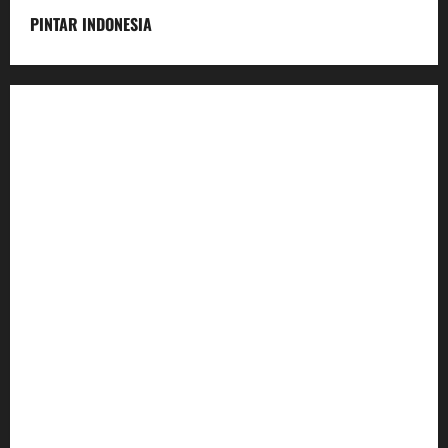
PINTAR INDONESIA
Home
Dunia Pendidikan
Pendidikan
Budaya
Inovasi
Lifestyle
Nasional
Media
Foto