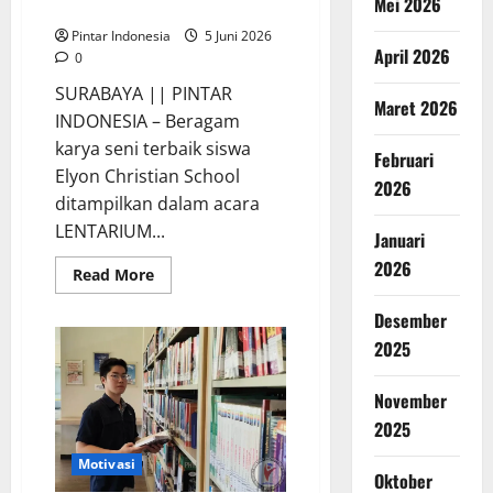
Mei 2026
Christian School
Pintar Indonesia
5 Juni 2026
April 2026
0
SURABAYA || PINTAR
Maret 2026
INDONESIA – Beragam
karya seni terbaik siswa
Februari
Elyon Christian School
2026
ditampilkan dalam acara
LENTARIUM...
Januari
2026
Read
Read More
more
about
Desember
LENTARIUM
2026
2025
Tampilkan
Perjalanan
Kreatif
Siswa
November
Elyon
2025
Christian
School
Motivasi
Oktober