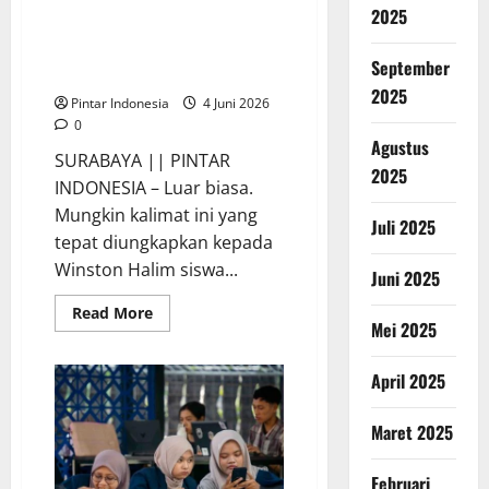
2025
Siswa Cita Hati School Berhasil
Masuk Universitas Bergengsi
September
Dunia, Ini Sosoknya
2025
Pintar Indonesia
4 Juni 2026
0
Agustus
SURABAYA || PINTAR
2025
INDONESIA – Luar biasa.
Mungkin kalimat ini yang
Juli 2025
tepat diungkapkan kepada
Winston Halim siswa...
Juni 2025
Read
Read More
more
Mei 2025
about
Siswa
Cita
April 2025
Hati
School
Berhasil
Maret 2025
Masuk
Universitas
Bergengsi
Dunia,
Februari