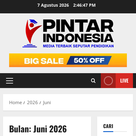
Skip
7 Agustus 2026
2:46:48 PM
to
content
LIVE
Primary
Menu
Home
2026
Juni
Bulan:
Juni 2026
CARI