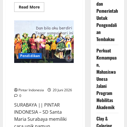
dan
Read
Read More
Pemerintah
more
about
Untuk
5.050
Pelajar
Pengendali
se
Indonesia
an
Berebut
Posisi
Tembakau
Juara
di
Perkuat
Final
Nasional
Pendidikan
Kemampua
OMNAS
15
n,
SD Santa Maria Surabaya Ajak
Mahasiswa
Siswa Peduli Lingkungan, Ini
Unesa
Keseruannya
Jalani
Pintar Indonesia
20 Juni 2026
Program
0
Mobilitas
SURABAYA || PINTAR
Akademik
INDONESIA – SD Santa
Clay &
Maria Surabaya memiliki
Coloring
cara unik namun