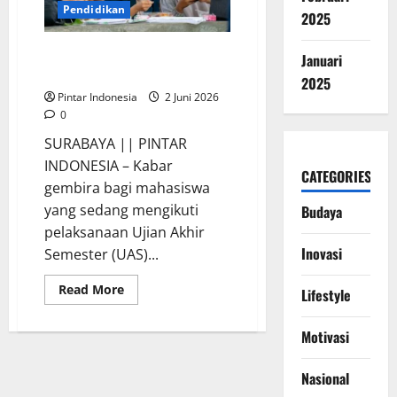
Ini
Pendidikan
2025
Sosoknya
Unesa Bagikan 35.000 Sarapan
Januari
Gratis Selama UAS
2025
Pintar Indonesia
2 Juni 2026
0
SURABAYA || PINTAR
INDONESIA – Kabar
CATEGORIES
gembira bagi mahasiswa
yang sedang mengikuti
Budaya
pelaksanaan Ujian Akhir
Inovasi
Semester (UAS)...
Read
Read More
Lifestyle
more
about
Unesa
Motivasi
Bagikan
35.000
Sarapan
Gratis
Nasional
Selama