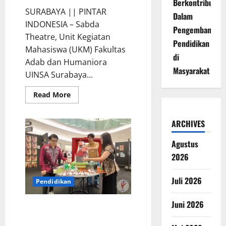
Berkontribusi
SURABAYA || PINTAR
Dalam
INDONESIA – Sabda
Pengembangan
Theatre, Unit Kegiatan
Pendidikan
Mahasiswa (UKM) Fakultas
di
Adab dan Humaniora
Masyarakat
UINSA Surabaya...
Read
Read More
more
about
Pentas
Teater
ARCHIVES
UKM
UINSA
Agustus
Pukau
Pengunjung
2026
Juli 2026
Pendidikan
Juni 2026
LENTARIUM 2026 Tampilkan
Perjalanan Kreatif Siswa Elyon