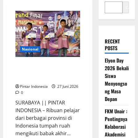
Cari
RECENT
POSTS
Nasional
Elyon Day
5.050 Pelajar se Indonesia
2026 Bekali
Berebut Posisi Juara di Final
Siswa
Nasional OMNAS 15
Menyongso
Pintar Indonesia
27 Juni 2026
ng Masa
0
Depan
SURABAYA || PINTAR
INDONESIA – Ribuan pelajar
FKM Unair :
dari berbagai provinsi di
Pentingnya
Indonesia tumpah ruah
Kolaborasi
mengikuti babak akhir...
Akademisi