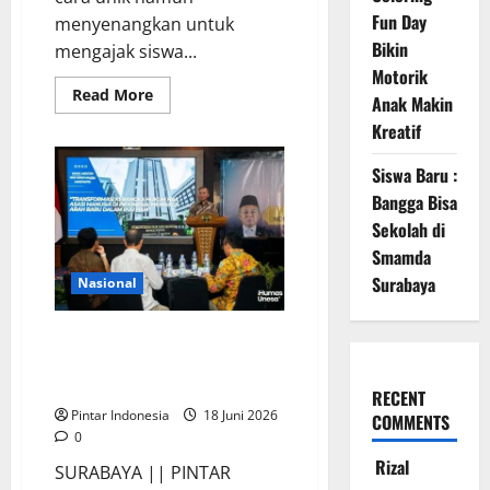
Fun Day
menyenangkan untuk
Bikin
mengajak siswa...
Motorik
Read
Read More
Anak Makin
more
about
Kreatif
SD
Santa
Maria
Siswa Baru :
Surabaya
Bangga Bisa
Ajak
Siswa
Sekolah di
Peduli
Lingkungan,
Smamda
Ini
Keseruannya
Surabaya
Nasional
Wamen HAM : Unesa Memiliki
Peran Besar Dalam Menyiapkan
Calon Pendidik
RECENT
Pintar Indonesia
18 Juni 2026
COMMENTS
0
Rizal
SURABAYA || PINTAR