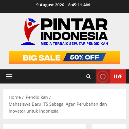
Skip
9 August 2026
8:45:12 AM
to
content
LIVE
Primary
Menu
Home
Pendidikan
Mahasiswa Baru ITS Sebagai Agen Perubahan dan
Inovator untuk Indonesia