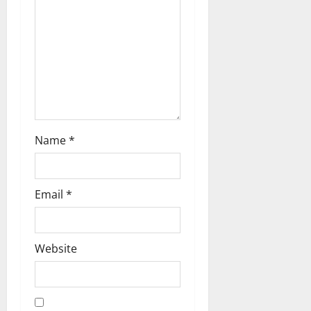
o
n
Name
*
Email
*
Website