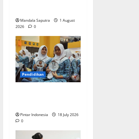
Siswa Menyongsong Masa
Depan
Mandala Saputra
1 August
2026
0
Pendidikan
Siswa Baru : Bangga Bisa
Sekolah di Smamda
Surabaya
Pintar Indonesia
18 July 2026
0