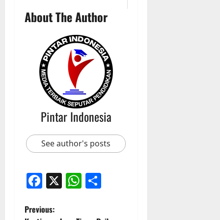
About The Author
Pintar Indonesia
See author's posts
Facebook
X
WhatsApp
Share
P
Previous: