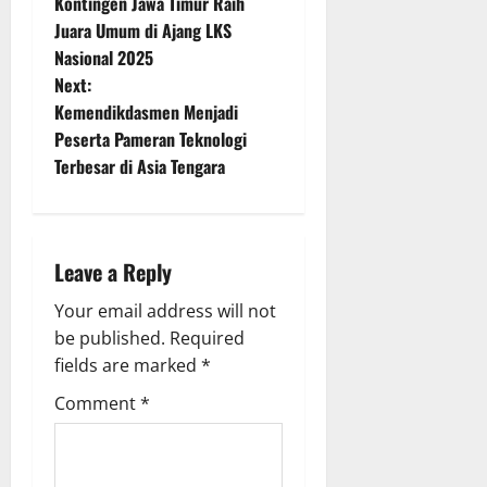
Kontingen Jawa Timur Raih
o
Juara Umum di Ajang LKS
Nasional 2025
s
Next:
t
Kemendikdasmen Menjadi
Peserta Pameran Teknologi
n
Terbesar di Asia Tengara
a
v
Leave a Reply
i
Your email address will not
g
be published.
Required
fields are marked
*
a
Comment
*
t
i