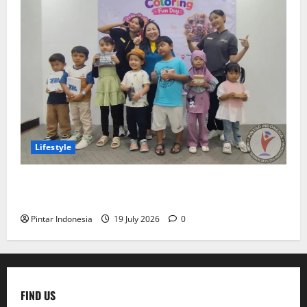
Lifestyle
Clay & Coloring Fun Day Bikin Motorik Anak Makin
Kreatif
Pintar Indonesia
19 July 2026
0
FIND US