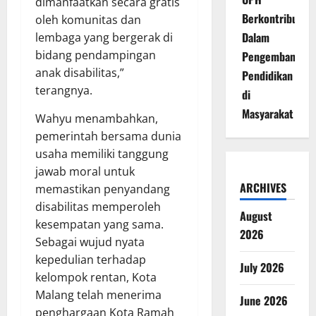
dimanfaatkan secara gratis
Berkontribusi
oleh komunitas dan
Dalam
lembaga yang bergerak di
bidang pendampingan
Pengembangan
anak disabilitas,”
Pendidikan
terangnya.
di
Masyarakat
Wahyu menambahkan,
pemerintah bersama dunia
usaha memiliki tanggung
jawab moral untuk
ARCHIVES
memastikan penyandang
disabilitas memperoleh
August
kesempatan yang sama.
2026
Sebagai wujud nyata
kepedulian terhadap
July 2026
kelompok rentan, Kota
Malang telah menerima
June 2026
penghargaan Kota Ramah