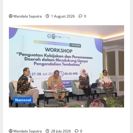
Elyon Day 2026 Bekali Siswa Menyongsong Masa
Depan
Mandala Saputra
1 August 2026
0
Nasional
FKM Unair : Pentingnya Kolaborasi Akademisi dan
Pemerintah Untuk Pengendalian Tembakau
Mandala Saputra
28 July 2026
0