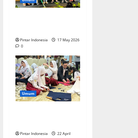
Anak Anak Disabilitas Ikut
Khitan Gratis, Ini
Keseruannya
Pintar Indonesia
17 May 2026
0
Umum
Mercure Surabaya Ajak
Pelajar Belajar Mencintai
Alam, Ini Keseruannya
Pintar Indonesia
22 April