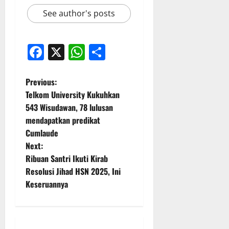
See author's posts
Facebook
X
WhatsApp
Share
P
Previous:
Telkom University Kukuhkan
o
543 Wisudawan, 78 lulusan
mendapatkan predikat
s
Cumlaude
t
Next:
Ribuan Santri Ikuti Kirab
n
Resolusi Jihad HSN 2025, Ini
Keseruannya
a
v