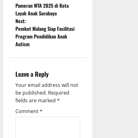
o
Pameran WTA 2025 di Kota
Layak Anak Surabaya
s
Next:
t
Pemkot Malang Siap Fasilitasi
Program Pendidikan Anak
n
Autism
a
v
Leave a Reply
i
Your email address will not
g
be published.
Required
fields are marked
*
a
Comment
*
t
i