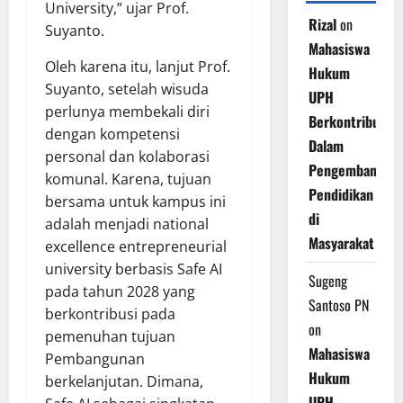
University,” ujar Prof.
Rizal
on
Suyanto.
Mahasiswa
Oleh karena itu, lanjut Prof.
Hukum
Suyanto, setelah wisuda
UPH
perlunya membekali diri
Berkontribusi
dengan kompetensi
Dalam
personal dan kolaborasi
Pengembangan
komunal. Karena, tujuan
Pendidikan
bersama untuk kampus ini
di
adalah menjadi national
Masyarakat
excellence entrepreneurial
university berbasis Safe AI
Sugeng
pada tahun 2028 yang
Santoso PN
berkontribusi pada
on
pemenuhan tujuan
Mahasiswa
Pembangunan
Hukum
berkelanjutan. Dimana,
UPH