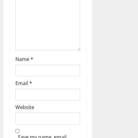
o
n
Name
*
Email
*
Website
Save my name, email,