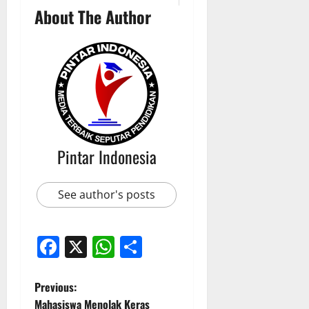
About The Author
Pintar Indonesia
See author's posts
Facebook
X
WhatsApp
Share
P
Previous:
Mahasiswa Menolak Keras