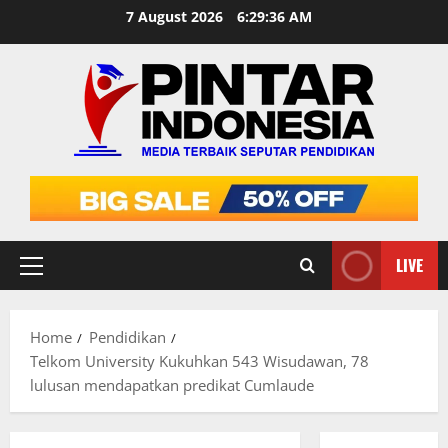
Skip
7 August 2026
6:29:37 AM
to
content
LIVE
Primary
Menu
Home
Pendidikan
Telkom University Kukuhkan 543 Wisudawan, 78
lulusan mendapatkan predikat Cumlaude