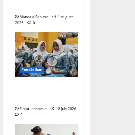
Siswa Menyongsong Masa
Depan
Mandala Saputra
1 August
2026
0
Pendidikan
Siswa Baru : Bangga Bisa
Sekolah di Smamda
Surabaya
Pintar Indonesia
18 July 2026
0