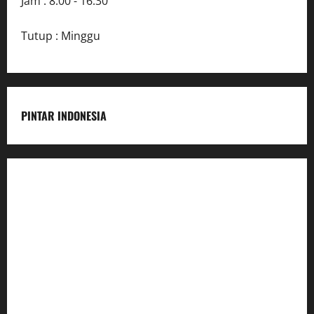
Jam : 8:00 - 16:30
Tutup : Minggu
PINTAR INDONESIA
Home
Dunia Pendidikan
Pendidikan
Budaya
Inovasi