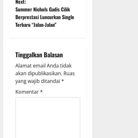
Next:
t
Summer Nichols Gadis Cilik
Berprestasi Luncurkan Single
n
Terbaru “Jalan-Jalan”
a
v
Tinggalkan Balasan
i
Alamat email Anda tidak
g
akan dipublikasikan.
Ruas
yang wajib ditandai
*
a
Komentar
*
t
i
o