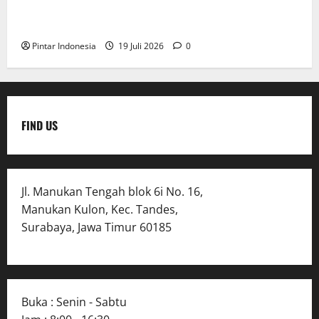
Clay & Coloring Fun Day Bikin Motorik Anak Makin
Kreatif
Pintar Indonesia
19 Juli 2026
0
FIND US
Jl. Manukan Tengah blok 6i No. 16,
Manukan Kulon, Kec. Tandes,
Surabaya, Jawa Timur 60185
Buka : Senin - Sabtu