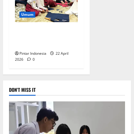
Umum
Mercure Surabaya Ajak
Pelajar Belajar Mencintai
Alam, Ini Keseruannya
Pintar Indonesia
22 April
2026
0
DON'T MISS IT