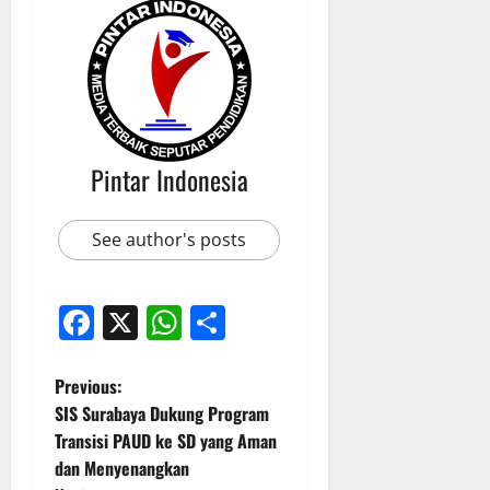
Pintar Indonesia
See author's posts
Facebook
X
WhatsApp
Share
P
Previous:
SIS Surabaya Dukung Program
o
Transisi PAUD ke SD yang Aman
dan Menyenangkan
s