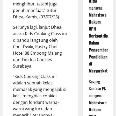
Rizal
menghibur, tetapi juga
mengenai
penuh manfaat,” tutur
Mahasiswa
Dhea, Kamis, (03/07/25).
Hukum
Serunya lagi, lanjut Dhea,
UPH
acara Kids Cooking Class ini
Berkontribusi
dipandu langsung oleh
Dalam
Chef Dwiki, Pastry Chef
Pengembangan
Hotel 88 Embong Malang
Pendidikan
dan Tim Ina Cookies
di
Surabaya.
Masyarakat
“Kids Cooking Class ini
Sugeng
adalah sebuah kelas
Santoso PN
memasak yang mengajak si
mengenai
kecil menghias cookies
dengan fondant warna-
Mahasiswa
warni yang lucu dan
Hukum
menarik,” terangnya.