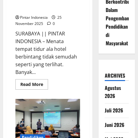
Berkontribusi
Siswa Mengasah Ketrampilan
Menata Tempat Tidur
Dalam
Pengembangan
Pintar Indonesia
25
November 2025
0
Pendidikan
SURABAYA || PINTAR
di
INDONESIA – Menata
Masyarakat
tempat tidur ala hotel
berbintang tidak semudah
seperti yang terlihat.
Banyak...
ARCHIVES
Read
Read More
Agustus
more
about
2026
Making
Bed
Competition
Juli 2026
Ajang
Siswa
Mengasah
Ketrampilan
Juni 2026
Menata
Tempat
Tidur
Pendidikan