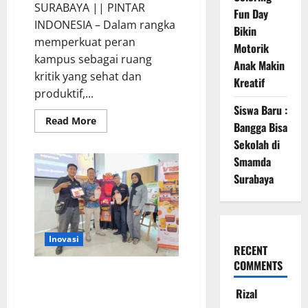
SURABAYA || PINTAR
Fun Day
INDONESIA – Dalam rangka
Bikin
memperkuat peran
Motorik
kampus sebagai ruang
Anak Makin
kritik yang sehat dan
Kreatif
produktif,...
Siswa Baru :
Read
Read More
Bangga Bisa
more
about
Sekolah di
UNAIR
Hadirkan
Smamda
Ruang
Surabaya
Terbuka
Bahas
Reformasi
Kepolisian
Inovasi
RECENT
COMMENTS
Mahasiswa DKV Unesa Unjuk
Karya Desain Kemasan di EXPO
Rizal
PACK 2025