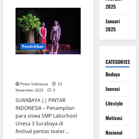
about
FT
2025
Unesa
&
PERMITHA
Januari
Thailand
Selenggarakan
2025
Workshop
Internasional
Pendidikan
CATEGORIES
Teater Tradisional Siswa SMP
Labschool Unesa 3 Memukai
Budaya
Penonton
Pintar Indonesia
23
Inovasi
November 2025
0
SURABAYA || PINTAR
Lifestyle
INDONESIA – Penampilan
para siswa SMP Labschool
Motivasi
Unesa 3 Surabaya di
festival pentas teater...
Nasional