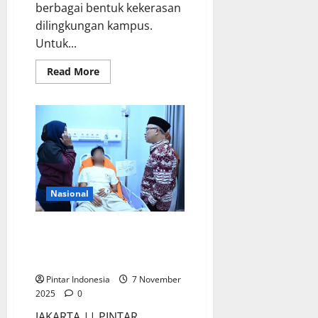
berbagai bentuk kekerasan
dilingkungan kampus.
Untuk...
Read
Read More
more
about
PPIS
Unesa
Ajak
Mahasiswa
Ikuti
Bright
Camp
2025,
Ini
Keseruannya
Nasional
Wamendikdasmen Jenguk
Puluhan Siswa SMAN 72 Jakarta
Korban Ledakan
Pintar Indonesia
7 November
2025
0
JAKARTA || PINTAR