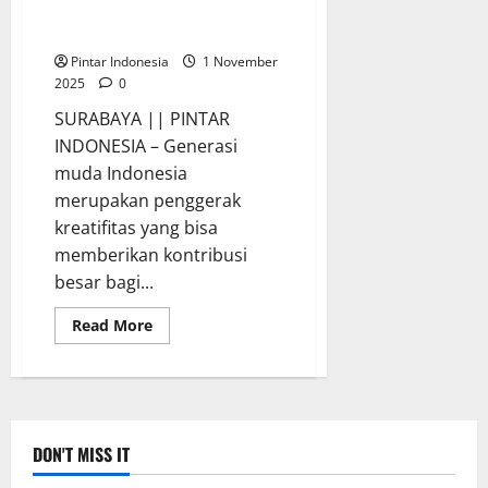
Kecelakaan Air Karya Siswa SMP
Al Falah Darussalam
Pintar Indonesia
1 November
2025
0
SURABAYA || PINTAR
INDONESIA – Generasi
muda Indonesia
merupakan penggerak
kreatifitas yang bisa
memberikan kontribusi
besar bagi...
Read
Read More
more
about
Ini
Inovasi
Alat
Evakuasi
Korban
Kecelakaan
DON'T MISS IT
Air
Karya