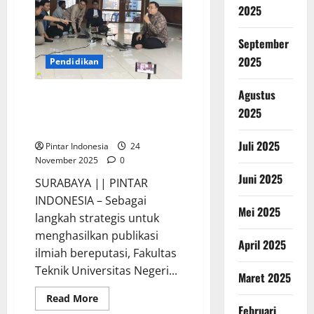
Unair
2025
Tingkatkan
Sinergi
Multipihak
September
2025
Pendidikan
Agustus
FT Unesa & PERMITHA Thailand
Selenggarakan Workshop
2025
Internasional
Juli 2025
Pintar Indonesia
24
November 2025
0
Juni 2025
SURABAYA || PINTAR
INDONESIA – Sebagai
Mei 2025
langkah strategis untuk
menghasilkan publikasi
April 2025
ilmiah bereputasi, Fakultas
Teknik Universitas Negeri...
Maret 2025
Read
Read More
more
Februari