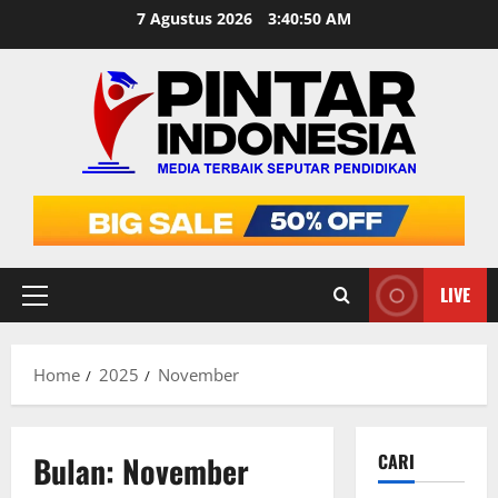
Skip
7 Agustus 2026
3:40:51 AM
to
content
LIVE
Primary
Menu
Home
2025
November
Bulan:
November
CARI