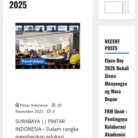
2025
Cari
RECENT
POSTS
Elyon Day
Pendidikan
2026 Bekali
Siswa
Unesa dan Universitas Terbuka
Menyongso
Luar Negeri Berkolaborasi
Berikan Edukasi Komprehensif
ng Masa
bagi Masyarakat
Depan
Pintar Indonesia
29
FKM Unair :
November 2025
0
Pentingnya
SURABAYA || PINTAR
Kolaborasi
INDONESIA – Dalam rangka
Akademisi
memberikan edukasi