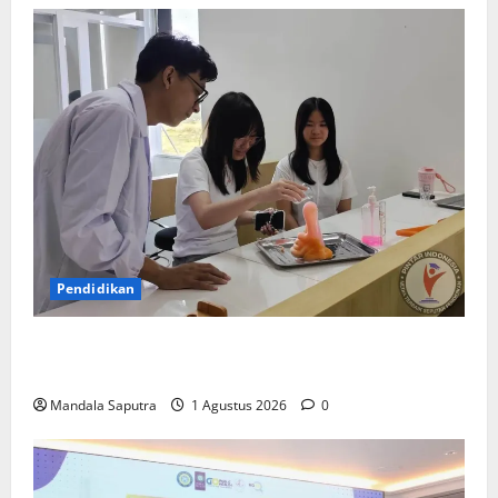
Siswa
SMP
Al
Falah
Darussalam
Pendidikan
Elyon Day 2026 Bekali Siswa Menyongsong Masa
Depan
Mandala Saputra
1 Agustus 2026
0