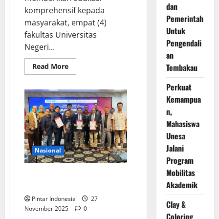
dan
komprehensif kepada
Pemerintah
masyarakat, empat (4)
Untuk
fakultas Universitas
Pengendali
Negeri...
an
Read
Read More
Tembakau
more
about
Perkuat
Unesa
dan
Kemampua
Universitas
Terbuka
n,
Luar
Negeri
Mahasiswa
Berkolaborasi
Berikan
Unesa
Edukasi
Jalani
Komprehensif
Nasional
bagi
Program
Masyarakat
Mobilitas
UNAIR Hadirkan Ruang Terbuka
Akademik
Bahas Reformasi Kepolisian
Pintar Indonesia
27
Clay &
November 2025
0
Coloring