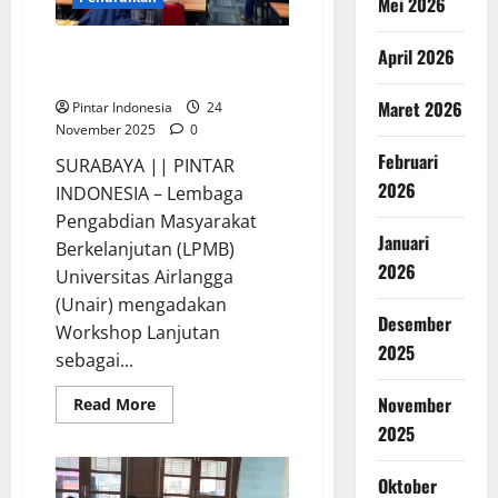
Mei 2026
Dukung SDG 6, LPMB Unair
April 2026
Tingkatkan Sinergi Multipihak
Maret 2026
Pintar Indonesia
24
November 2025
0
Februari
SURABAYA || PINTAR
2026
INDONESIA – Lembaga
Pengabdian Masyarakat
Januari
Berkelanjutan (LPMB)
2026
Universitas Airlangga
(Unair) mengadakan
Desember
Workshop Lanjutan
2025
sebagai...
November
Read
Read More
more
2025
about
Dukung
SDG
6,
Oktober
LPMB