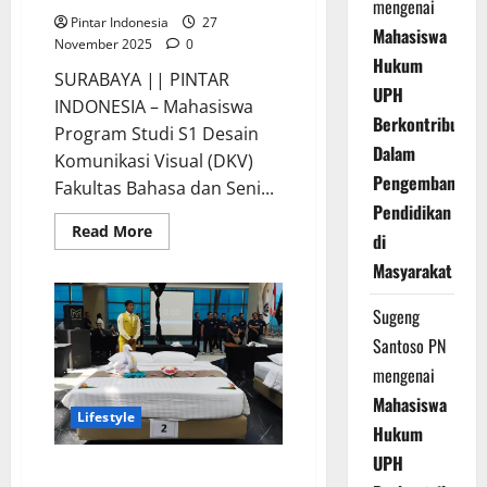
mengenai
Pintar Indonesia
27
Mahasiswa
November 2025
0
Hukum
SURABAYA || PINTAR
UPH
INDONESIA – Mahasiswa
Berkontribusi
Program Studi S1 Desain
Dalam
Komunikasi Visual (DKV)
Pengembangan
Fakultas Bahasa dan Seni...
Pendidikan
Read
Read More
di
more
about
Masyarakat
Mahasiswa
DKV
Unesa
Sugeng
Unjuk
Karya
Santoso PN
Desain
Kemasan
mengenai
di
EXPO
Mahasiswa
PACK
Lifestyle
2025
Hukum
UPH
Making Bed Competition Ajang