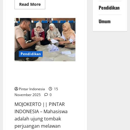
Read
Read More
Pendidikan
more
about
Teater
Tradisional
Umum
Siswa
SMP
Labschool
Unesa
3
Memukai
Penonton
Pendidikan
PPIS Unesa Ajak Mahasiswa
Ikuti Bright Camp 2025, Ini
Keseruannya
Pintar Indonesia
15
November 2025
0
MOJOKERTO || PINTAR
INDONESIA – Mahasiswa
adalah ujung tombak
perjuangan melawan