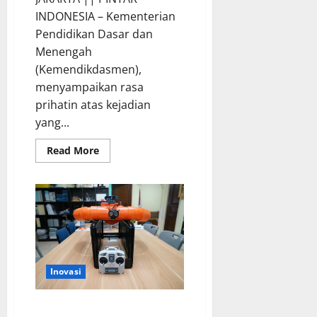
INDONESIA – Kementerian
Pendidikan Dasar dan
Menengah
(Kemendikdasmen),
menyampaikan rasa
prihatin atas kejadian
yang...
Read
Read More
more
about
Wamendikdasmen
Jenguk
Puluhan
Siswa
SMAN
72
Jakarta
Korban
Ledakan
Inovasi
Ini Inovasi Alat Evakuasi Korban