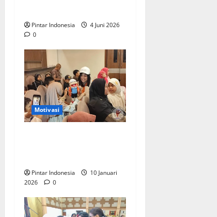
Sosoknya
Pintar Indonesia
4 Juni 2026
0
Motivasi
Read Me Aloud Hipnotis
Anak Anak Melalui Puppet
Show
Pintar Indonesia
10 Januari
2026
0