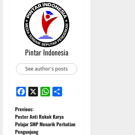
Pintar Indonesia
See author's posts
Facebook
X
WhatsApp
Share
P
Previous:
Poster Anti Rokok Karya
o
Pelajar SMP Menarik Perhatian
Pengunjung