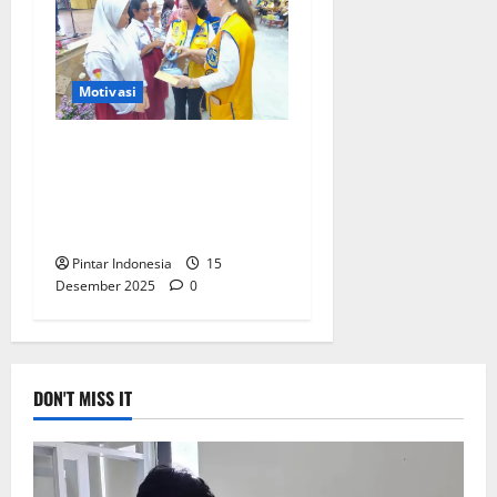
Motivasi
LC Surabaya Grand Hadirkan
Senyuman Indah Untuk Anak
Anak Surabaya, Ini
Alasannya
Pintar Indonesia
15
Desember 2025
0
DON'T MISS IT