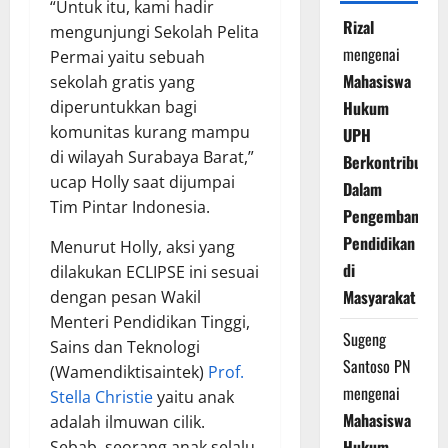
“Untuk itu, kami hadir
Rizal
mengunjungi Sekolah Pelita
mengenai
Permai yaitu sebuah
Mahasiswa
sekolah gratis yang
diperuntukkan bagi
Hukum
komunitas kurang mampu
UPH
di wilayah Surabaya Barat,”
Berkontribusi
ucap Holly saat dijumpai
Dalam
Tim Pintar Indonesia.
Pengembangan
Pendidikan
Menurut Holly, aksi yang
di
dilakukan ECLIPSE ini sesuai
Masyarakat
dengan pesan Wakil
Menteri Pendidikan Tinggi,
Sugeng
Sains dan Teknologi
Santoso PN
(Wamendiktisaintek)
Prof.
mengenai
Stella Christie
yaitu anak
Mahasiswa
adalah ilmuwan cilik.
Hukum
Sebab, seorang anak selalu