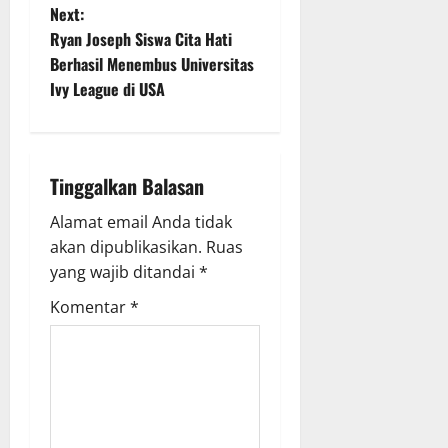
s
Next:
t
Ryan Joseph Siswa Cita Hati
Berhasil Menembus Universitas
n
Ivy League di USA
a
v
Tinggalkan Balasan
i
Alamat email Anda tidak
g
akan dipublikasikan.
Ruas
yang wajib ditandai
*
a
Komentar
*
t
i
o