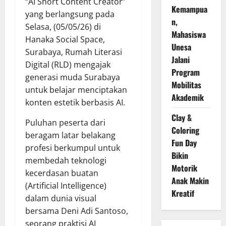
“AI Short Content Creator”
Kemampua
yang berlangsung pada
n,
Selasa, (05/05/26) di
Mahasiswa
Hanaka Social Space,
Unesa
Surabaya, Rumah Literasi
Jalani
Digital (RLD) mengajak
Program
generasi muda Surabaya
Mobilitas
untuk belajar menciptakan
Akademik
konten estetik berbasis AI.
Clay &
Puluhan peserta dari
Coloring
beragam latar belakang
Fun Day
profesi berkumpul untuk
Bikin
membedah teknologi
Motorik
kecerdasan buatan
Anak Makin
(Artificial Intelligence)
Kreatif
dalam dunia visual
bersama Deni Adi Santoso,
seorang praktisi AI