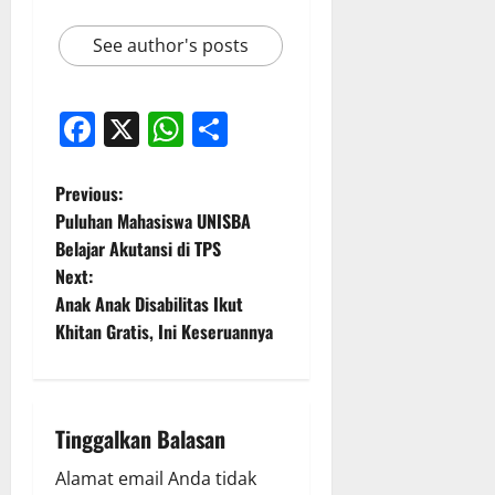
See author's posts
Facebook
X
WhatsApp
Share
P
Previous:
Puluhan Mahasiswa UNISBA
o
Belajar Akutansi di TPS
Next:
s
Anak Anak Disabilitas Ikut
t
Khitan Gratis, Ini Keseruannya
n
a
Tinggalkan Balasan
v
Alamat email Anda tidak