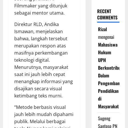
Filmmaker yang ditunjuk
RECENT
sebagai mentor utama.
COMMENTS
Direktur RLD, Andika
Rizal
Ismawan, menjelaskan
mengenai
bahwa, langkah tersebut
Mahasiswa
merupakan respon atas
Hukum
masifnya perkembangan
UPH
teknologi digital.
Menurutnya, masyarakat
Berkontribusi
saat ini jauh lebih cepat
Dalam
menangkap informasi yang
Pengembangan
disajikan secara visual
Pendidikan
ketimbang teks murni.
di
Masyarakat
“Metode berbasis visual
jauh lebih mudah dipahami
Sugeng
publik. Melalui berbagai
Santoso PN