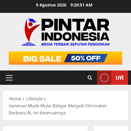
Skip
9 Agustus 2026
9:20:52 AM
to
content
LIVE
Primary
Menu
Home
Lifestyle
Generasi Muda Mulai Belajar Menjadi Filmmaker
Berbasis AI, Ini Keseruannya