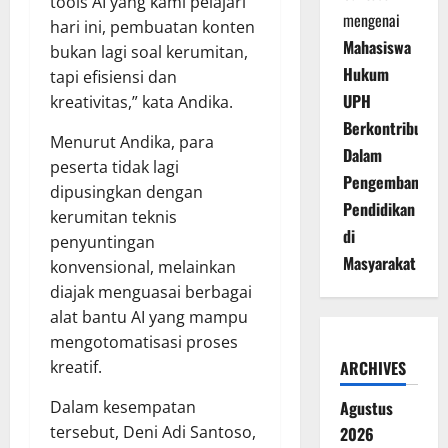
tools AI yang kami pelajari
mengenai
hari ini, pembuatan konten
Mahasiswa
bukan lagi soal kerumitan,
Hukum
tapi efisiensi dan
UPH
kreativitas,” kata Andika.
Berkontribusi
Menurut Andika, para
Dalam
peserta tidak lagi
Pengembangan
dipusingkan dengan
Pendidikan
kerumitan teknis
di
penyuntingan
Masyarakat
konvensional, melainkan
diajak menguasai berbagai
alat bantu AI yang mampu
mengotomatisasi proses
kreatif.
ARCHIVES
Dalam kesempatan
Agustus
tersebut, Deni Adi Santoso,
2026