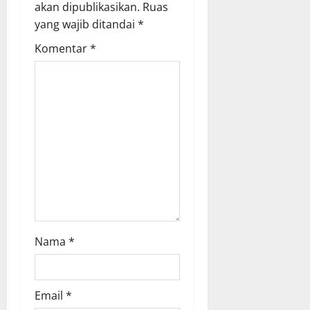
akan dipublikasikan.
Ruas
i
yang wajib ditandai
*
g
Komentar
*
a
t
i
o
n
Nama
*
Email
*