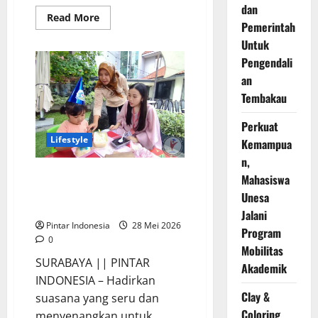
dan
Read
Read More
Pemerintah
more
about
Untuk
Pelajar
SMA
Pengendali
Nikmati
Keseruan
an
Pesta
Rakyat
Tembakau
ala
Four
Perkuat
Points
by
Lifestyle
Kemampua
Sheraton
Surabaya
n,
Keseruan Kids Activity di Pasar
Mahasiswa
Pesta Surabaya Sheraton
Unesa
Surabaya Hotel
Jalani
Pintar Indonesia
28 Mei 2026
Program
0
Mobilitas
SURABAYA || PINTAR
Akademik
INDONESIA – Hadirkan
Clay &
suasana yang seru dan
Coloring
menyenangkan untuk