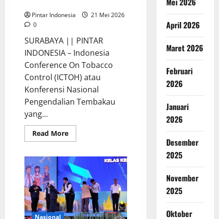
Mei 2026
Pengendalian Tembakau 2026
Pintar Indonesia
21 Mei 2026
April 2026
0
SURABAYA || PINTAR
Maret 2026
INDONESIA – Indonesia
Conference On Tobacco
Februari
Control (ICTOH) atau
2026
Konferensi Nasional
Pengendalian Tembakau
Januari
yang...
2026
Read
Read More
more
Desember
about
Generasi
2025
Muda
Sambut
Baik
November
Konferensi
Nasional
2025
Pengendalian
Tembakau
2026
Oktober
Nasional