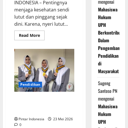
mengenai
INDONESIA – Pentingnya
Mahasiswa
menjaga kesehatan sendi
lutut dan pinggang sejak
Hukum
dini. Karena, nyeri lutut...
UPH
Berkontribusi
Read
Read More
more
Dalam
about
Dr.
Pengembangan
Faesal
:
Pendidikan
Jangan
di
Mengabaikan
Nyeri
Masyarakat
Lutut,
Cek
Sebelum
Sugeng
Terlambat
Pendidikan
Santoso PN
mengenai
395 Siswa Smamda Surabaya
Berhasil Lulus, Ini
Mahasiswa
Kebanggaannya
Hukum
Pintar Indonesia
23 Mei 2026
UPH
0