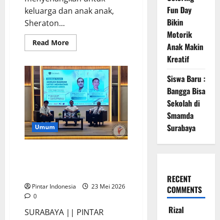
Fun Day
keluarga dan anak anak,
Bikin
Sheraton...
Motorik
Read
Read More
Anak Makin
more
about
Kreatif
Keseruan
Kids
Activity
Siswa Baru :
di
Bangga Bisa
Pasar
Pesta
Sekolah di
Surabaya
Sheraton
Smamda
Surabaya
Hotel
Surabaya
Umum
Dr. Faesal : Jangan Mengabaikan
Nyeri Lutut, Cek Sebelum
Terlambat
RECENT
Pintar Indonesia
23 Mei 2026
COMMENTS
0
Rizal
SURABAYA || PINTAR