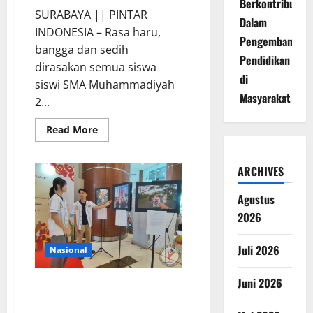
Berkontribusi
SURABAYA || PINTAR
Dalam
INDONESIA – Rasa haru,
Pengembangan
bangga dan sedih
Pendidikan
dirasakan semua siswa
di
siswi SMA Muhammadiyah
Masyarakat
2...
Read
Read More
more
about
395
Siswa
ARCHIVES
Smamda
Surabaya
Berhasil
Agustus
Lulus,
2026
Ini
Kebanggaannya
Juli 2026
Nasional
Juni 2026
Generasi Muda Sambut Baik
Konferensi Nasional