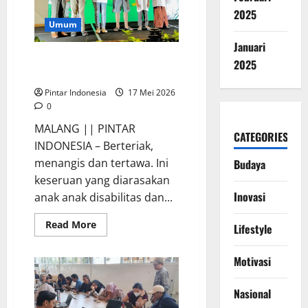
Negara
2025
Umum
Januari
Anak Anak Disabilitas Ikut
2025
Khitan Gratis, Ini Keseruannya
Pintar Indonesia
17 Mei 2026
0
MALANG || PINTAR
CATEGORIES
INDONESIA – Berteriak,
menangis dan tertawa. Ini
Budaya
keseruan yang diarasakan
Inovasi
anak anak disabilitas dan...
Read
Read More
Lifestyle
more
about
Anak
Motivasi
Anak
Disabilitas
Ikut
Khitan
Nasional
Gratis,