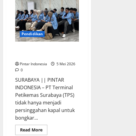
Mulai
Belajar
Menjadi
Filmmaker
Berbasis
AI,
Ini
Keseruannya
Pendidikan
Puluhan Mahasiswa UNISBA
Belajar Akutansi di TPS
Pintar Indonesia
5 Mei 2026
0
SURABAYA || PINTAR
INDONESIA – PT Terminal
Petikemas Surabaya (TPS)
tidak hanya menjadi
persinggahan kapal untuk
bongkar...
Read
Read More
more