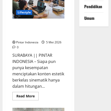
Ini
Keseruannya
Pendidikan
Lifestyle
Umum
Generasi Muda Mulai Belajar
Menjadi Filmmaker Berbasis AI,
Ini Keseruannya
Pintar Indonesia
5 Mei 2026
0
SURABAYA || PINTAR
INDONESIA – Siapa pun
punya kesempatan
menciptakan konten estetik
berkelas sinematik hanya
dalam hitungan...
Read
Read More
more
about
Generasi
Muda