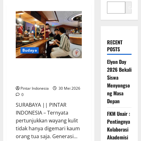
Cari
RECENT
POSTS
Budaya
Elyon Day
Pelajar SMA Nikmati Keseruan
2026 Bekali
Pesta Rakyat ala Four Points by
Siswa
Sheraton Surabaya
Menyongso
Pintar Indonesia
30 Mei 2026
ng Masa
0
Depan
SURABAYA || PINTAR
INDONESIA – Ternyata
FKM Unair :
pertunjukkan wayang kulit
Pentingnya
tidak hanya digemari kaum
Kolaborasi
orang tua saja. Generasi...
Akademisi