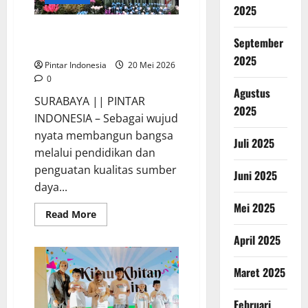
2025
3.000 Lulusan SMK Indonesia
September
Bekerja di Berbagai Negara
2025
Pintar Indonesia
20 Mei 2026
0
Agustus
SURABAYA || PINTAR
2025
INDONESIA – Sebagai wujud
nyata membangun bangsa
Juli 2025
melalui pendidikan dan
penguatan kualitas sumber
Juni 2025
daya...
Mei 2025
Read
Read More
more
about
April 2025
3.000
Lulusan
SMK
Maret 2025
Indonesia
Bekerja
di
Berbagai
Februari