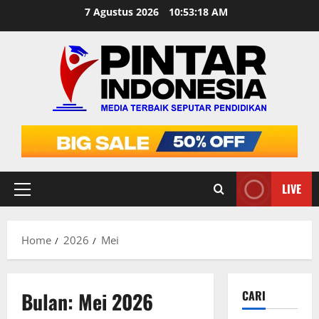
Skip
7 Agustus 2026
10:53:19 AM
to
content
LIVE
Primary
Menu
Home
2026
Mei
Bulan:
Mei 2026
CARI