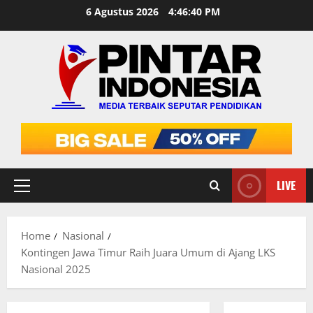
Skip
6 Agustus 2026
4:46:41 PM
to
content
LIVE
Primary
Menu
Home
Nasional
Kontingen Jawa Timur Raih Juara Umum di Ajang LKS
Nasional 2025