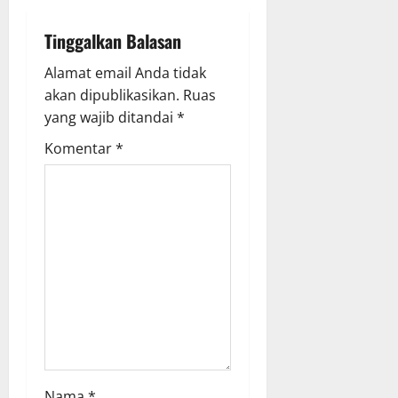
v
Tinggalkan Balasan
i
Alamat email Anda tidak
g
akan dipublikasikan.
Ruas
yang wajib ditandai
*
a
Komentar
*
t
i
o
n
Nama
*