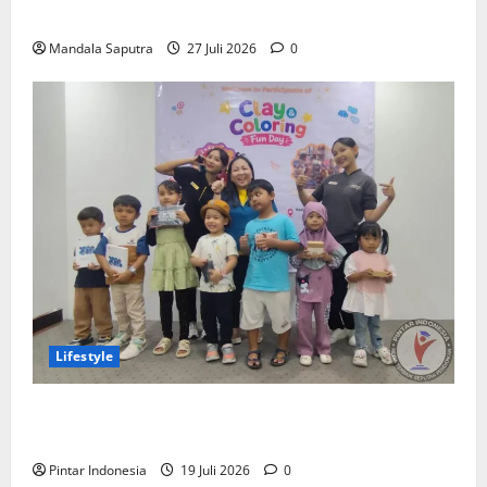
Program Mobilitas Akademik
Mandala Saputra
27 Juli 2026
0
Lifestyle
Clay & Coloring Fun Day Bikin Motorik Anak Makin
Kreatif
Pintar Indonesia
19 Juli 2026
0