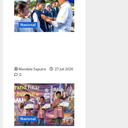
Nasional
Perkuat Kemampuan,
Mahasiswa Unesa Jalani
Program Mobilitas
Akademik
Mandala Saputra
27 Juli 2026
0
Nasional