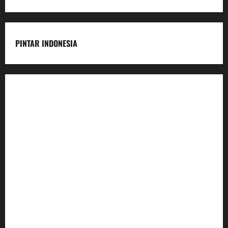
PINTAR INDONESIA
Home
Dunia Pendidikan
Pendidikan
Budaya
Inovasi
Lifestyle
Nasional