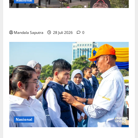
Nasional
FKM Unair : Pentingnya Kolaborasi Akademisi dan
Pemerintah Untuk Pengendalian Tembakau
Mandala Saputra
28 Juli 2026
0
Nasional
Perkuat Kemampuan, Mahasiswa Unesa Jalani