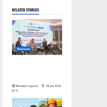
RELATED STORIES
Nasional
FKM Unair : Pentingnya
Kolaborasi Akademisi dan
Pemerintah Untuk
Pengendalian Tembakau
Mandala Saputra
28 Juli 2026
0