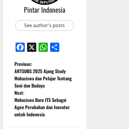
Pintar Indonesia
See author's posts
Facebook
X
WhatsApp
Share
P
Previous:
ARTSUBS 2025 Ajang Study
o
Mahasiswa dan Pelajar Tentang
Seni dan Budaya
s
Next:
t
Mahasiswa Baru ITS Sebagai
Agen Perubahan dan Inovator
n
untuk Indonesia
a