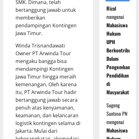
SMK. Dimana, telah
Rizal
bertanggung jawab untuk
mengenai
memberikan
Mahasiswa
pendampingan Kontingen
Jawa Timur.
Hukum
UPH
Winda Trisnandawati
Berkontribusi
Owner PT Arwinda Tour
Dalam
mengaku bangga bisa
Pengembangan
mendampingi Kontingen
Pendidikan
Jawa Timur hingga meraih
di
kemenangan. Oleh karena
Masyarakat
itu, PT Arwinda Tour hadir
bertanggung jawab secara
Sugeng
penuh atas kenyamanan,
Santoso PN
keamanan, dan kelancaran
mengenai
logistik kontingen selama di
Mahasiswa
Jakarta. Mulai dari
Hukum
keberangkatan, akomodasi,