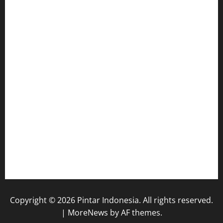
Dunia Pendidikan
Pendidikan
Budaya
Inovasi
Lifestyle
Nasional
Media
Foto
Video
Copyright © 2026 Pintar Indonesia. All rights reserved.
|
MoreNews
by AF themes.