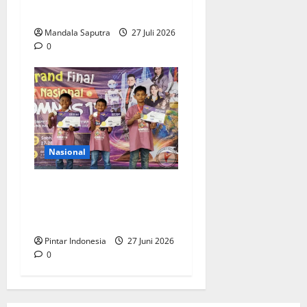
Akademik
Mandala Saputra
27 Juli 2026
0
Nasional
5.050 Pelajar se Indonesia
Berebut Posisi Juara di
Final Nasional OMNAS 15
Pintar Indonesia
27 Juni 2026
0