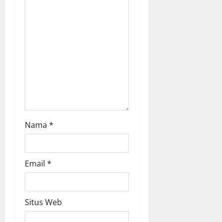
a
t
i
o
n
Nama
*
Email
*
Situs Web