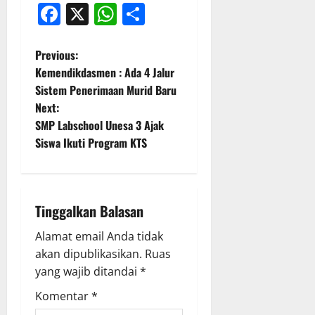
Facebook
X
WhatsApp
Share
P
Previous:
Kemendikdasmen : Ada 4 Jalur
o
Sistem Penerimaan Murid Baru
Next:
s
SMP Labschool Unesa 3 Ajak
t
Siswa Ikuti Program KTS
n
a
Tinggalkan Balasan
v
Alamat email Anda tidak
akan dipublikasikan.
Ruas
i
yang wajib ditandai
*
g
Komentar
*