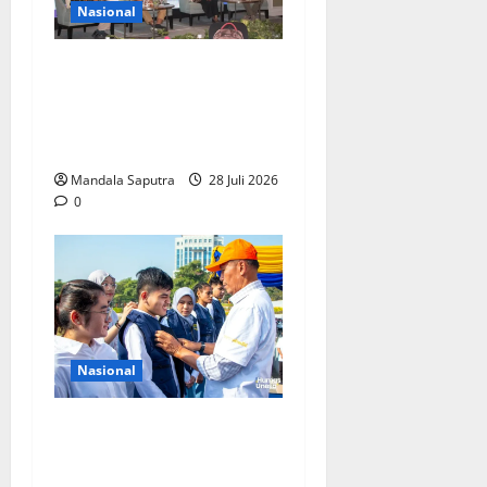
Nasional
FKM Unair : Pentingnya
Kolaborasi Akademisi dan
Pemerintah Untuk
Pengendalian Tembakau
Mandala Saputra
28 Juli 2026
0
Nasional
Perkuat Kemampuan,
Mahasiswa Unesa Jalani
Program Mobilitas