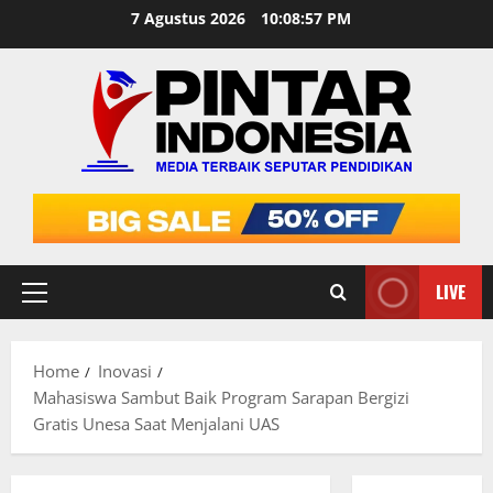
Skip
7 Agustus 2026
10:08:58 PM
to
content
LIVE
Primary
Menu
Home
Inovasi
Mahasiswa Sambut Baik Program Sarapan Bergizi
Gratis Unesa Saat Menjalani UAS