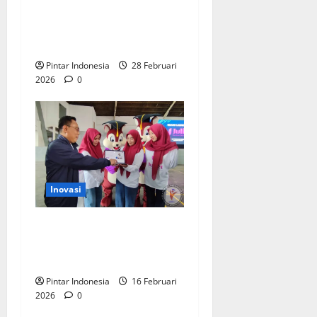
Wujudkan Kepedulian
Lingkungan Lewat Karya, Ini
Hasilnya
Pintar Indonesia
28 Februari
2026
0
Inovasi
Platform Modern JULIET,
Permudah Sistem
Pendidikan di Sekolah
Pintar Indonesia
16 Februari
2026
0