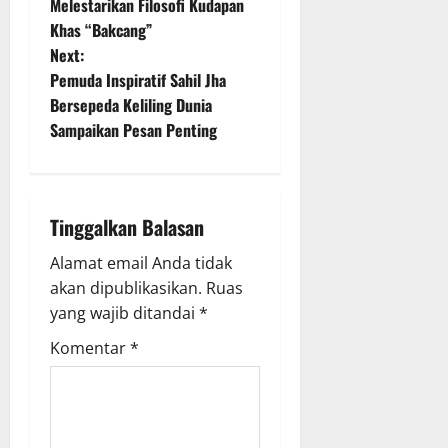
o
Melestarikan Filosofi Kudapan
Khas “Bakcang”
s
Next:
t
Pemuda Inspiratif Sahil Jha
Bersepeda Keliling Dunia
n
Sampaikan Pesan Penting
a
v
Tinggalkan Balasan
i
Alamat email Anda tidak
g
akan dipublikasikan.
Ruas
yang wajib ditandai
*
a
Komentar
*
t
i