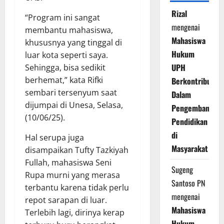
Rizal
“Program ini sangat
mengenai
membantu mahasiswa,
Mahasiswa
khususnya yang tinggal di
Hukum
luar kota seperti saya.
UPH
Sehingga, bisa sedikit
berhemat,” kata Rifki
Berkontribusi
sembari tersenyum saat
Dalam
dijumpai di Unesa, Selasa,
Pengembangan
(10/06/25).
Pendidikan
di
Hal serupa juga
Masyarakat
disampaikan Tufty Tazkiyah
Fullah, mahasiswa Seni
Sugeng
Rupa murni yang merasa
Santoso PN
terbantu karena tidak perlu
mengenai
repot sarapan di luar.
Mahasiswa
Terlebih lagi, dirinya kerap
Hukum