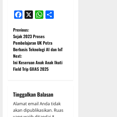
Facebook
X
WhatsApp
Share
P
Previous:
Sejak 2023 Proses
o
Pembelajaran UK Petra
Berbasis Teknologi AI dan IoT
s
Next:
t
Ini Keseruan Anak Anak Ikuti
Field Trip GIIAS 2025
n
a
Tinggalkan Balasan
v
Alamat email Anda tidak
i
akan dipublikasikan.
Ruas
yang wajib ditandai
*