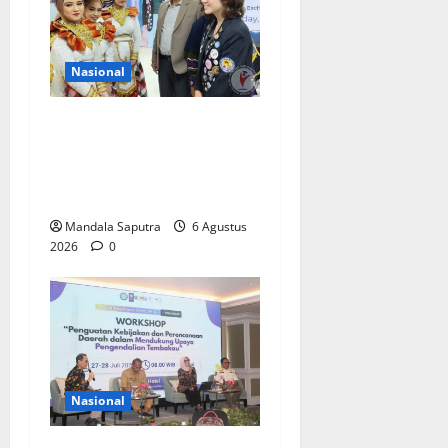
Nasional
Siswa Asal Amerika Belajar
Bahasa dan Budaya
Indonesia di Smamda
Surabaya
Mandala Saputra
6 Agustus
2026
0
Nasional