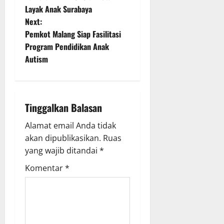
Layak Anak Surabaya
s
Next:
t
Pemkot Malang Siap Fasilitasi
Program Pendidikan Anak
n
Autism
a
v
Tinggalkan Balasan
i
Alamat email Anda tidak
g
akan dipublikasikan.
Ruas
yang wajib ditandai
*
a
Komentar
*
t
i