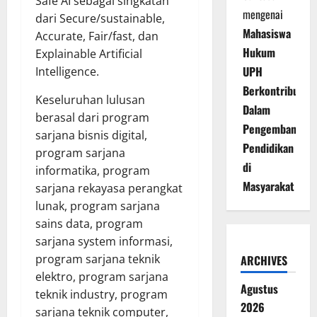
Safe AI sebagai singkatan
mengenai
dari Secure/sustainable,
Mahasiswa
Accurate, Fair/fast, dan
Hukum
Explainable Artificial
UPH
Intelligence.
Berkontribusi
Keseluruhan lulusan
Dalam
berasal dari program
Pengembangan
sarjana bisnis digital,
Pendidikan
program sarjana
di
informatika, program
Masyarakat
sarjana rekayasa perangkat
lunak, program sarjana
sains data, program
sarjana system informasi,
program sarjana teknik
ARCHIVES
elektro, program sarjana
Agustus
teknik industry, program
2026
sarjana teknik computer,