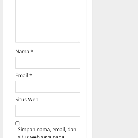
o
n
Nama
*
Email
*
Situs Web
Simpan nama, email, dan
situs web saya pada