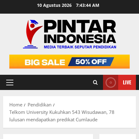
Skip
10 Agustus 2026
7:43:45 AM
to
content
LIVE
Primary
Menu
Home
Pendidikan
Telkom University Kukuhkan 543 Wisudawan, 78
lulusan mendapatkan predikat Cumlaude