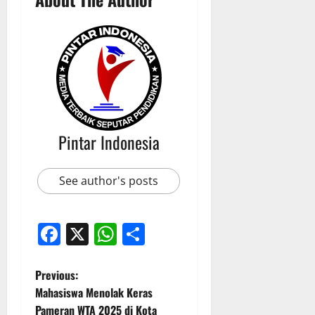
Pintar Indonesia
See author's posts
Facebook
X
WhatsApp
Share
P
Previous:
Mahasiswa Menolak Keras
o
Pameran WTA 2025 di Kota