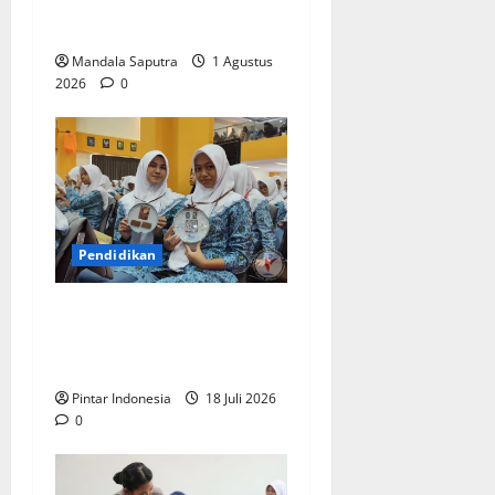
Siswa Menyongsong Masa
Depan
Mandala Saputra
1 Agustus
2026
0
Pendidikan
Siswa Baru : Bangga Bisa
Sekolah di Smamda
Surabaya
Pintar Indonesia
18 Juli 2026
0