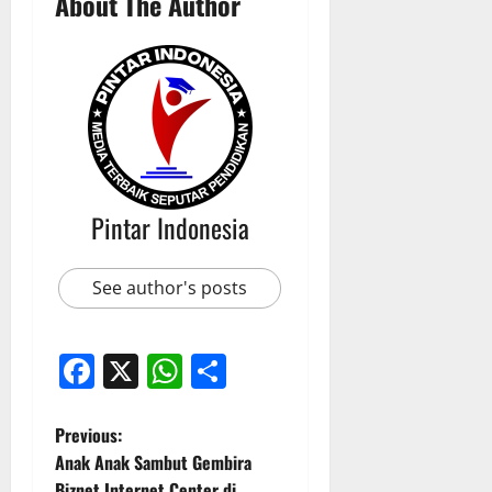
About The Author
Pintar Indonesia
See author's posts
Facebook
X
WhatsApp
Share
P
Previous:
Anak Anak Sambut Gembira
o
Biznet Internet Center di