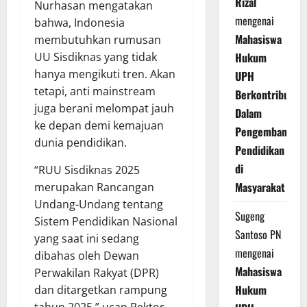
Rizal
Nurhasan mengatakan
mengenai
bahwa, Indonesia
Mahasiswa
membutuhkan rumusan
UU Sisdiknas yang tidak
Hukum
hanya mengikuti tren. Akan
UPH
tetapi, anti mainstream
Berkontribusi
juga berani melompat jauh
Dalam
ke depan demi kemajuan
Pengembangan
dunia pendidikan.
Pendidikan
di
“RUU Sisdiknas 2025
Masyarakat
merupakan Rancangan
Undang-Undang tentang
Sugeng
Sistem Pendidikan Nasional
Santoso PN
yang saat ini sedang
mengenai
dibahas oleh Dewan
Mahasiswa
Perwakilan Rakyat (DPR)
Hukum
dan ditargetkan rampung