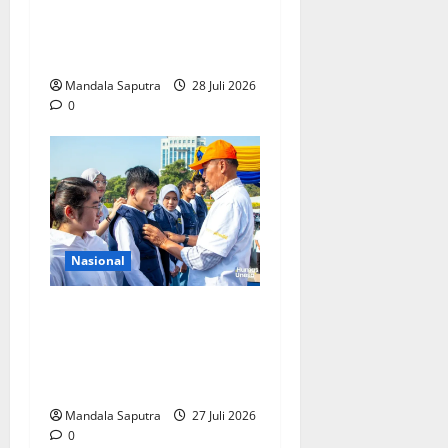
Kolaborasi Akademisi dan
Pemerintah Untuk
Pengendalian Tembakau
Mandala Saputra
28 Juli 2026
0
Nasional
Perkuat Kemampuan,
Mahasiswa Unesa Jalani
Program Mobilitas
Akademik
Mandala Saputra
27 Juli 2026
0