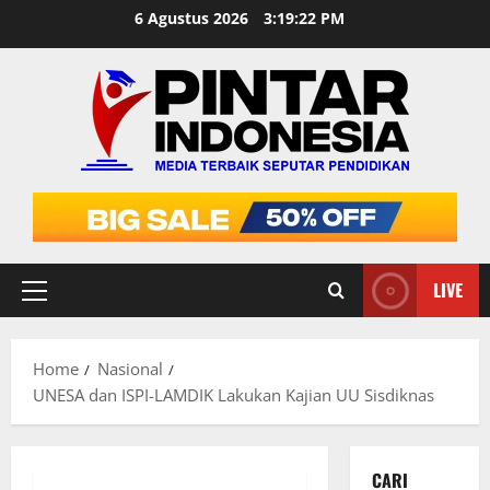
Skip
6 Agustus 2026
3:19:23 PM
to
content
LIVE
Primary
Menu
Home
Nasional
UNESA dan ISPI-LAMDIK Lakukan Kajian UU Sisdiknas
CARI