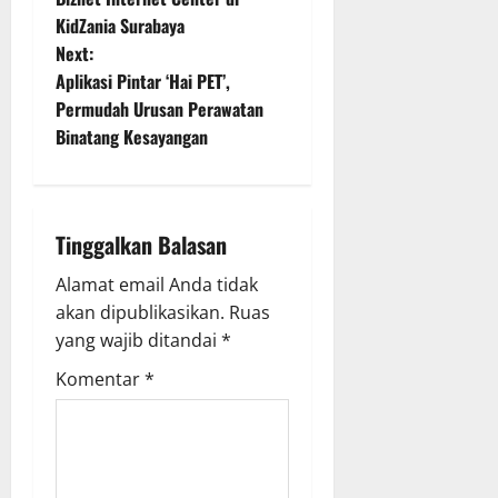
KidZania Surabaya
s
Next:
t
Aplikasi Pintar ‘Hai PET’,
Permudah Urusan Perawatan
n
Binatang Kesayangan
a
v
Tinggalkan Balasan
i
Alamat email Anda tidak
g
akan dipublikasikan.
Ruas
yang wajib ditandai
*
a
Komentar
*
t
i