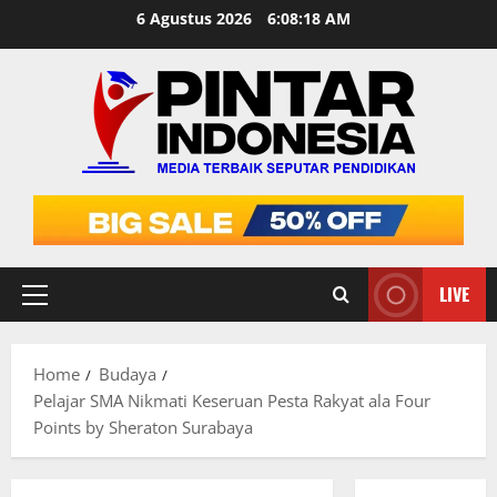
Skip
6 Agustus 2026
6:08:19 AM
to
content
LIVE
Primary
Menu
Home
Budaya
Pelajar SMA Nikmati Keseruan Pesta Rakyat ala Four
Points by Sheraton Surabaya