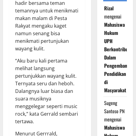
hadir bersama teman
Rizal
temannya untuk menikmati
mengenai
makan malam di Pesta
Mahasiswa
Rakyat mengaku kaget
Hukum
namun senang bisa
UPH
menikmati pertunjukan
wayang kulit.
Berkontribusi
Dalam
“Aku baru kali pertama
Pengembangan
melihat langsung
Pendidikan
pertunjukkan wayang kulit.
di
Ternyata seru dan heboh.
Masyarakat
Dalangnya luar biasa dan
suara musiknya
Sugeng
menggelegar seperti music
Santoso PN
rock,” kata Gerrald sembari
mengenai
tertawa.
Mahasiswa
Menurut Gerrrald,
Hukum