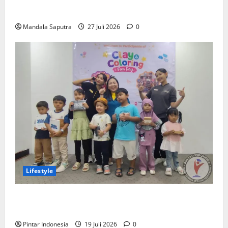
Perkuat Kemampuan, Mahasiswa Unesa Jalani
Program Mobilitas Akademik
Mandala Saputra
27 Juli 2026
0
Lifestyle
Clay & Coloring Fun Day Bikin Motorik Anak Makin
Kreatif
Pintar Indonesia
19 Juli 2026
0