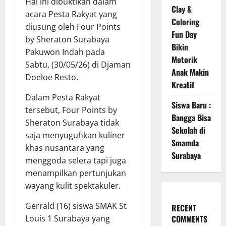
Hal ini dibuktikan dalam
Clay &
acara Pesta Rakyat yang
Coloring
diusung oleh Four Points
Fun Day
by Sheraton Surabaya
Bikin
Pakuwon Indah pada
Motorik
Sabtu, (30/05/26) di Djaman
Anak Makin
Doeloe Resto.
Kreatif
Dalam Pesta Rakyat
Siswa Baru :
tersebut, Four Points by
Bangga Bisa
Sheraton Surabaya tidak
Sekolah di
saja menyuguhkan kuliner
Smamda
khas nusantara yang
Surabaya
menggoda selera tapi juga
menampilkan pertunjukan
wayang kulit spektakuler.
Gerrald (16) siswa SMAK St
RECENT
Louis 1 Surabaya yang
COMMENTS