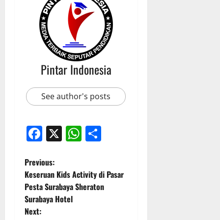
Pintar Indonesia
See author's posts
Facebook
X
WhatsApp
Share
P
Previous:
Keseruan Kids Activity di Pasar
o
Pesta Surabaya Sheraton
Surabaya Hotel
s
Next: