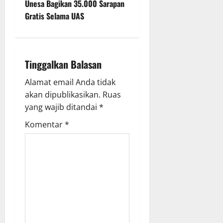
t
Unesa Bagikan 35.000 Sarapan
Gratis Selama UAS
n
a
Tinggalkan Balasan
v
Alamat email Anda tidak
i
akan dipublikasikan.
Ruas
g
yang wajib ditandai
*
Komentar
*
a
t
i
o
n