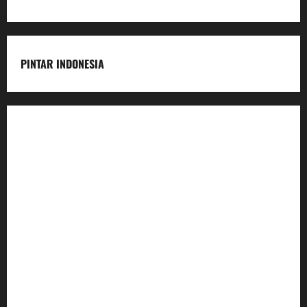
PINTAR INDONESIA
Home
Dunia Pendidikan
Pendidikan
Budaya
Inovasi
Lifestyle
Nasional