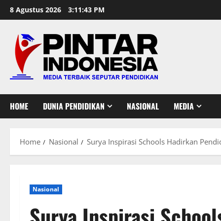
Skip
8 Agustus 2026
3:11:44 PM
to
content
HOME
DUNIA PENDIDIKAN
NASIONAL
MEDIA
Home
Nasional
Surya Inspirasi Schools Hadirkan Pendi
Nasional
Surya Inspirasi Schoo