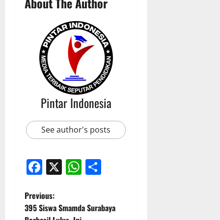
About The Author
Pintar Indonesia
See author's posts
Facebook
X
WhatsApp
Share
P
Previous:
395 Siswa Smamda Surabaya
o