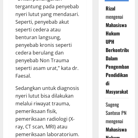
tergantung pada penyebab
Rizal
nyeri lutut yang mendasari.
mengenai
Seperti, penyebab akut
Mahasiswa
seperti cedera atau
Hukum
benturan langsung,
UPH
penyebab kronis seperti
Berkontribusi
cedera berulang dan
Dalam
penyebab Non Trauma
Pengembangan
seperti asam urat,” kata dr.
Pendidikan
Faesal.
di
Sedangkan untuk diagnosis
Masyarakat
nyeri lutut bisa dilakukan
melalui riwayat trauma,
Sugeng
pemeriksaan fisik,
Santoso PN
pemeriksaan radiologi (X-
mengenai
ray, CT scan, MRI) atau
Mahasiswa
pemeriksaan laboratorium.
Hukum