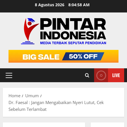
Skip
8 Agustus 2026
8:04:59 AM
to
content
LIVE
Primary
Menu
Home
Umum
Dr. Faesal : Jangan Mengabaikan Nyeri Lutut, Cek
Sebelum Terlambat