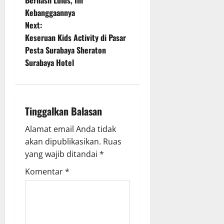
Berhasil Lulus, Ini
Kebanggaannya
s
Next:
t
Keseruan Kids Activity di Pasar
Pesta Surabaya Sheraton
n
Surabaya Hotel
a
v
Tinggalkan Balasan
i
Alamat email Anda tidak
g
akan dipublikasikan.
Ruas
yang wajib ditandai
*
a
Komentar
*
t
i