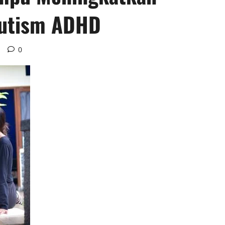
utism ADHD
d
0