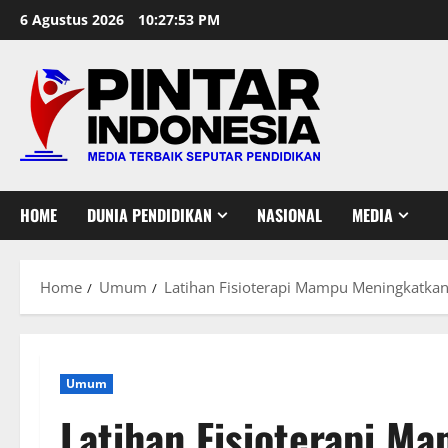
Skip
6 Agustus 2026
10:27:54 PM
to
content
HOME
DUNIA PENDIDIKAN
NASIONAL
MEDIA
Home
Umum
Latihan Fisioterapi Mampu Meningkatk
Umum
Latihan Fisioterapi M