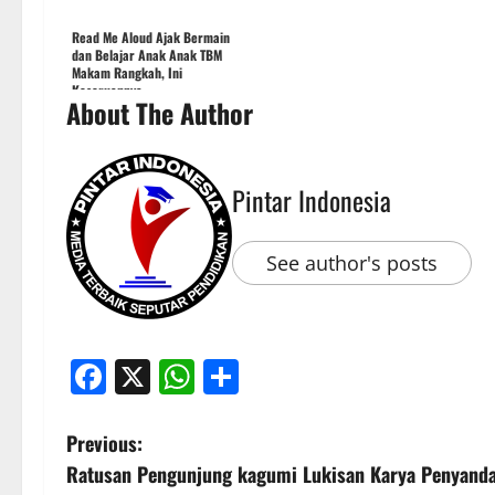
Read Me Aloud Ajak Bermain
dan Belajar Anak Anak TBM
Makam Rangkah, Ini
Keseruannya
About The Author
Pintar Indonesia
See author's posts
Facebook
X
WhatsApp
Share
P
Previous:
Ratusan Pengunjung kagumi Lukisan Karya Penyand