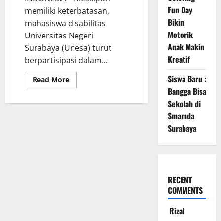
Fun Day
memiliki keterbatasan,
Bikin
mahasiswa disabilitas
Motorik
Universitas Negeri
Anak Makin
Surabaya (Unesa) turut
Kreatif
berpartisipasi dalam...
Siswa Baru :
Read
Read More
more
Bangga Bisa
about
Mahasiswa
Sekolah di
Disabilitas
Unesa
Smamda
Ajak
Surabaya
Masyarakat
Turut
Menjaga
Indonesia
RECENT
COMMENTS
Rizal