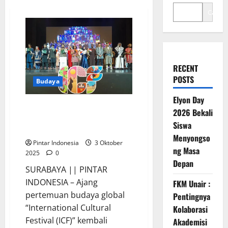
Cari
RECENT
POSTS
Budaya
Elyon Day
Ratusan Mahasiswa
2026 Bekali
Memeriahkan International
Siswa
Cultural Festival 2025
Menyongso
Pintar Indonesia
3 Oktober
ng Masa
2025
0
Depan
SURABAYA || PINTAR
INDONESIA – Ajang
FKM Unair :
pertemuan budaya global
Pentingnya
“International Cultural
Kolaborasi
Festival (ICF)” kembali
Akademisi