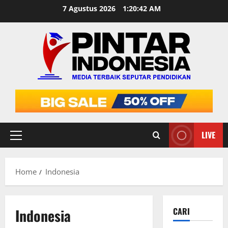
Skip
7 Agustus 2026
1:20:42 AM
to
content
LIVE
Primary
Menu
Home
Indonesia
Indonesia
CARI