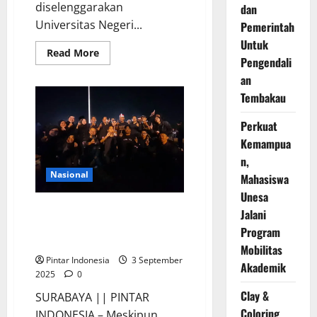
diselenggarakan
dan
Universitas Negeri...
Pemerintah
Untuk
Read
Read More
Pengendali
more
about
an
Ratusan
Mahasiswa
Tembakau
Memeriahkan
International
Cultural
Perkuat
Festival
2025
Kemampua
n,
Nasional
Mahasiswa
Unesa
Mahasiswa Disabilitas Unesa
Jalani
Ajak Masyarakat Turut Menjaga
Program
Indonesia
Mobilitas
Pintar Indonesia
3 September
Akademik
2025
0
Clay &
SURABAYA || PINTAR
Coloring
INDONESIA – Meskipun