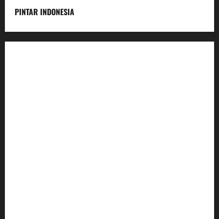
PINTAR INDONESIA
Home
Dunia Pendidikan
Pendidikan
Budaya
Inovasi
Lifestyle
Nasional
Media
Foto