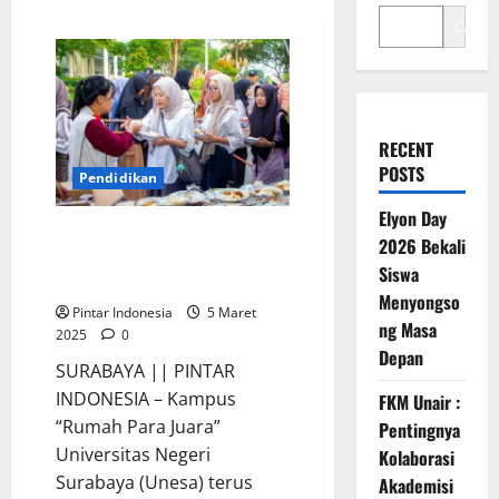
Cari
RECENT
POSTS
Pendidikan
Elyon Day
Kampus ‘Rumah Para Juara’ Ajak
2026 Bekali
Ribuan Warga Buka Bersama
Siswa
Gratis
Menyongso
Pintar Indonesia
5 Maret
ng Masa
2025
0
Depan
SURABAYA || PINTAR
INDONESIA – Kampus
FKM Unair :
“Rumah Para Juara”
Pentingnya
Universitas Negeri
Kolaborasi
Surabaya (Unesa) terus
Akademisi