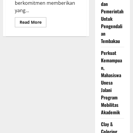
berkomitmen memberikan
dan
yang...
Pemerintah
Untuk
Read
Read More
Pengendali
more
about
an
Kampus
‘Rumah
Tembakau
Para
Juara’
Ajak
Perkuat
Ribuan
Warga
Kemampua
Buka
n,
Bersama
Gratis
Mahasiswa
Unesa
Jalani
Program
Mobilitas
Akademik
Clay &
Coloring