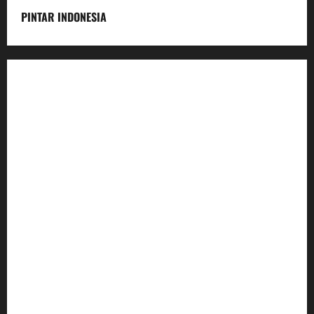
PINTAR INDONESIA
Home
Dunia Pendidikan
Pendidikan
Budaya
Inovasi
Lifestyle
Nasional
Media
Foto