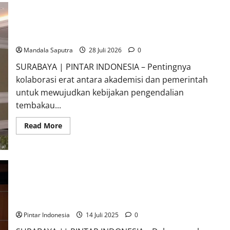
FKM Unair : Pentingnya Kolaborasi Akademisi dan Pemerintah
Untuk Pengendalian Tembakau
Mandala Saputra
28 Juli 2026
0
SURABAYA | PINTAR INDONESIA – Pentingnya
kolaborasi erat antara akademisi dan pemerintah
untuk mewujudkan kebijakan pengendalian
tembakau...
Read
Read More
more
about
FKM
Unair
:
Pentingnya
Kolaborasi
Akademisi
Sekolah Rakyat Menengah Atas XXI Unesa Surabaya Resmi
dan
Pemerintah
Dibuka
Untuk
Pengendalian
Pintar Indonesia
14 Juli 2025
0
Tembakau