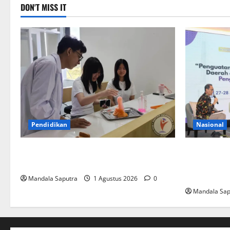
DON'T MISS IT
Pendidikan
Nasional
Elyon Day 2026 Bekali Siswa
FKM Unair :
Menyongsong Masa Depan
Akademisi 
Pengendali
Mandala Saputra
1 Agustus 2026
0
Mandala Sap