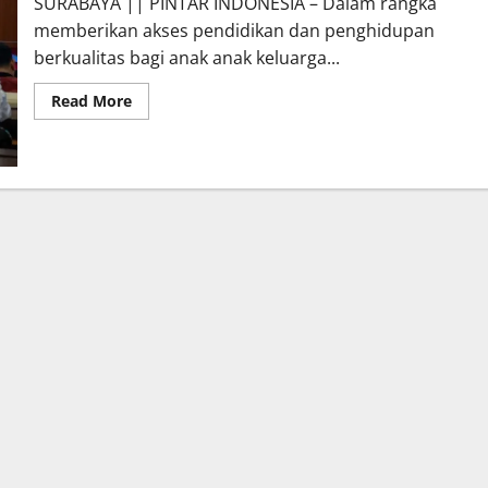
SURABAYA || PINTAR INDONESIA – Dalam rangka
memberikan akses pendidikan dan penghidupan
berkualitas bagi anak anak keluarga...
Read
Read More
more
about
Sekolah
Rakyat
Menengah
Atas
XXI
Unesa
Surabaya
Resmi
Dibuka