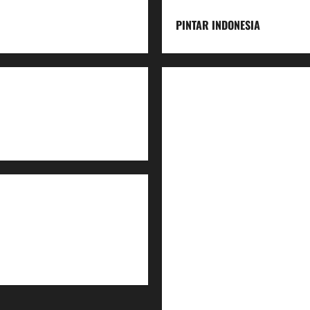
PINTAR INDONESIA
Home
Dunia Pendidikan
Pendidikan
Budaya
Inovasi
Lifestyle
Nasional
Media
Foto