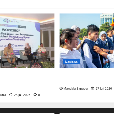
Nasional
 Pentingnya Kolaborasi
Perkuat Kemampuan, Mahasi
dan Pemerintah Untuk
Jalani Program Mobilitas Ak
an Tembakau
Mandala Saputra
27 Juli 2026
utra
28 Juli 2026
0