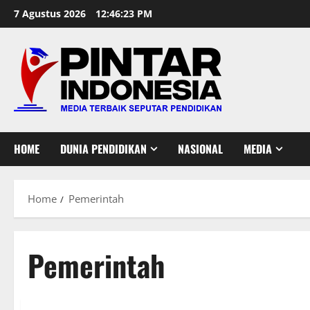
Skip
7 Agustus 2026
12:46:23 PM
to
content
HOME
DUNIA PENDIDIKAN
NASIONAL
MEDIA
Home
Pemerintah
Pemerintah