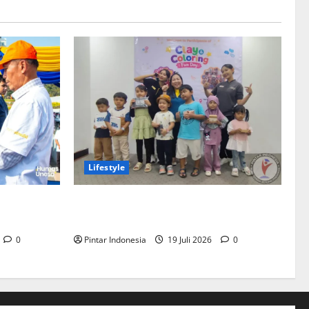
Lifestyle
swa Unesa
Clay & Coloring Fun Day Bikin Motorik
ademik
Anak Makin Kreatif
0
Pintar Indonesia
19 Juli 2026
0