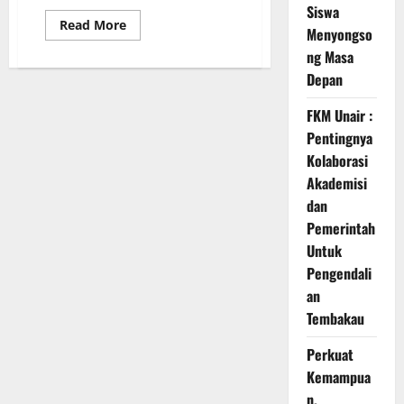
Siswa
Read
Read More
Menyongso
more
about
ng Masa
Ini
Keseruan
Depan
Anak
Anak
Ikuti
FKM Unair :
Field
Pentingnya
Trip
GIIAS
Kolaborasi
2025
Akademisi
dan
Pemerintah
Untuk
Pengendali
an
Tembakau
Perkuat
Kemampua
n,