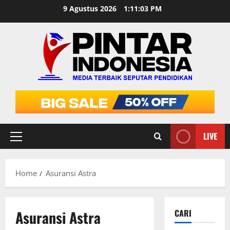
Skip
9 Agustus 2026
1:11:04 PM
to
content
LIVE
Primary
Menu
Home
Asuransi Astra
Asuransi Astra
CARI