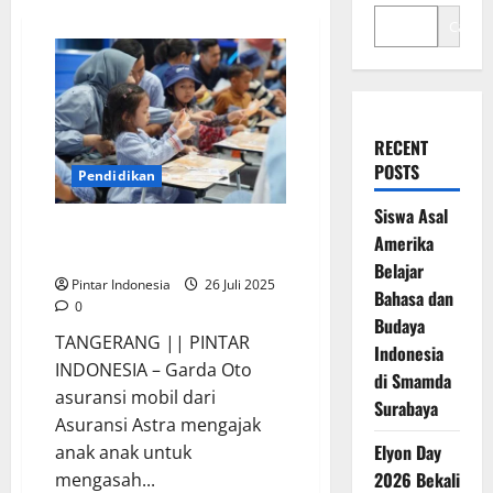
Cari
RECENT
POSTS
Pendidikan
Siswa Asal
Ini Keseruan Anak Anak Ikuti
Amerika
Field Trip GIIAS 2025
Belajar
Pintar Indonesia
26 Juli 2025
Bahasa dan
0
Budaya
TANGERANG || PINTAR
Indonesia
INDONESIA – Garda Oto
di Smamda
asuransi mobil dari
Surabaya
Asuransi Astra mengajak
Elyon Day
anak anak untuk
2026 Bekali
mengasah...