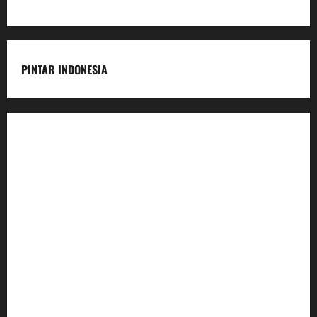
PINTAR INDONESIA
Home
Dunia Pendidikan
Pendidikan
Budaya
Inovasi
Lifestyle
Nasional