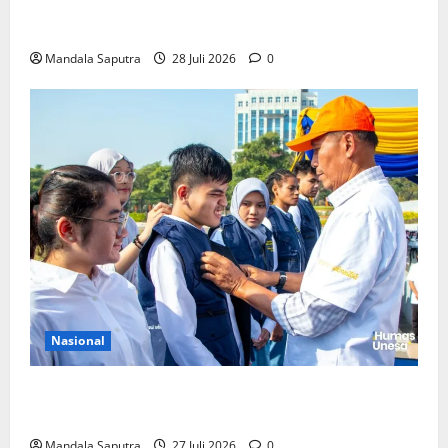
FKM Unair : Pentingnya Kolaborasi Akademisi dan
Pemerintah Untuk Pengendalian Tembakau
Mandala Saputra
28 Juli 2026
0
Nasional
Perkuat Kemampuan, Mahasiswa Unesa Jalani
Program Mobilitas Akademik
Mandala Saputra
27 Juli 2026
0