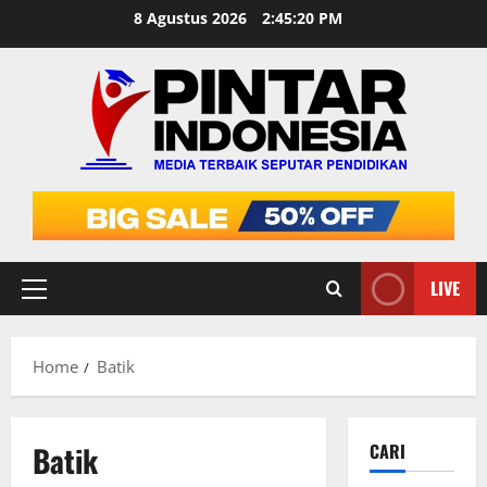
Skip
8 Agustus 2026
2:45:21 PM
to
content
LIVE
Primary
Menu
Home
Batik
Batik
CARI