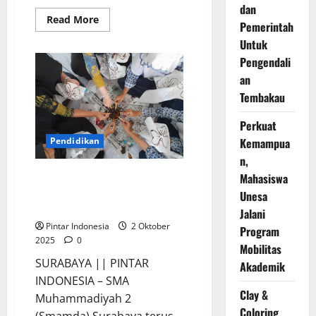
dan
Read
Read More
Pemerintah
more
about
Untuk
Anak
Anak
Pengendali
TK
Belajar
an
Membatik
Tembakau
Bersama
Mercure
Surabaya
Perkuat
Pendidikan
Kemampua
n,
Pelajar SMP Belajar Keseruan
Mahasiswa
Mencanting Batik Bersama
Unesa
Smamda Surabaya
Jalani
Pintar Indonesia
2 Oktober
Program
2025
0
Mobilitas
SURABAYA || PINTAR
Akademik
INDONESIA – SMA
Clay &
Muhammadiyah 2
Coloring
(Smamda) Surabaya terus