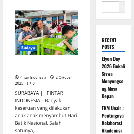
Cari
RECENT
POSTS
Budaya
Elyon Day
Anak Anak TK Belajar Membatik
2026 Bekali
Bersama Mercure Surabaya
Siswa
Pintar Indonesia
2 Oktober
Menyongso
2025
0
ng Masa
SURABAYA || PINTAR
Depan
INDONESIA – Banyak
FKM Unair :
keseruan yang dilakukan
Pentingnya
anak anak menyambut Hari
Kolaborasi
Batik Nasional. Salah
Akademisi
satunya,...