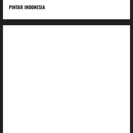
PINTAR INDONESIA
Home
Dunia Pendidikan
Pendidikan
Budaya
Inovasi
Lifestyle
Nasional
Media
Foto