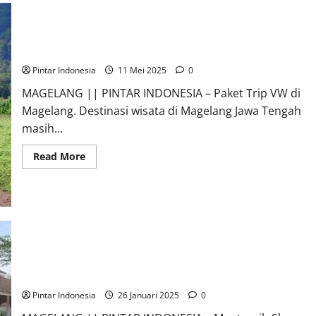
Paket Trip VW di Magelang Menjadi Wisata Edukatif Mahasiswa
Pintar Indonesia
11 Mei 2025
0
MAGELANG || PINTAR INDONESIA – Paket Trip VW di
Magelang. Destinasi wisata di Magelang Jawa Tengah
masih...
Read
Read More
more
about
Paket
Trip
VW
di
Magelang
Menjadi
Wisata
Edukatif
Mantyasih Show Wadah Kreatifitas Siswa SMP dan SMA Kota
Mahasiswa
Magelang
Pintar Indonesia
26 Januari 2025
0