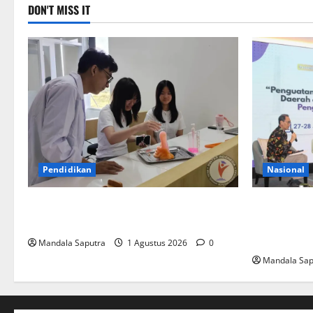
DON'T MISS IT
Pendidikan
Nasional
Elyon Day 2026 Bekali Siswa
FKM Unair :
Menyongsong Masa Depan
Akademisi 
Pengendali
Mandala Saputra
1 Agustus 2026
0
Mandala Sap