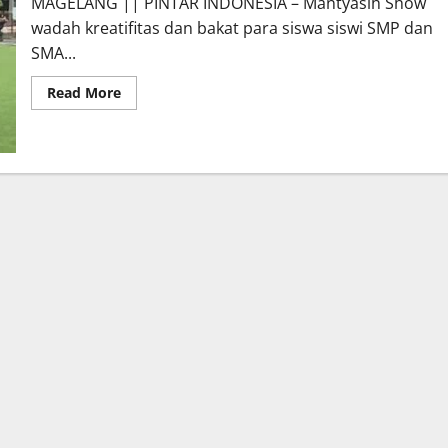
MAGELANG || PINTAR INDONESIA – Mantyasih Show
wadah kreatifitas dan bakat para siswa siswi SMP dan
SMA...
Read
Read More
more
about
Mantyasih
Show
Wadah
Kreatifitas
Siswa
SMP
dan
SMA
Kota
Magelang