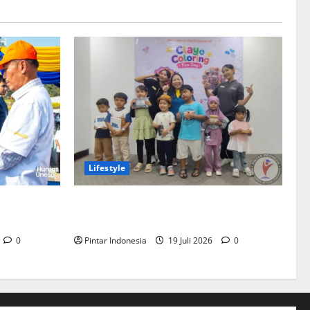
Lifestyle
swa Unesa
Clay & Coloring Fun Day Bikin Motorik
ademik
Anak Makin Kreatif
0
Pintar Indonesia
19 Juli 2026
0