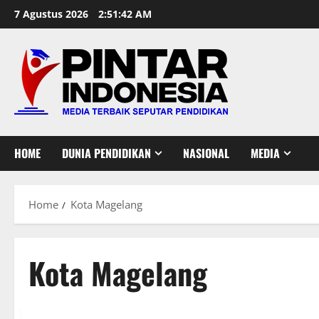
Skip
7 Agustus 2026
2:51:43 AM
to
content
HOME
DUNIA PENDIDIKAN
NASIONAL
MEDIA
Home
Kota Magelang
Kota Magelang