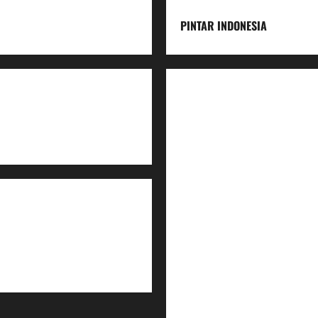
PINTAR INDONESIA
Home
Dunia Pendidikan
Pendidikan
Budaya
Inovasi
Lifestyle
Nasional
Media
Foto