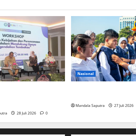
Nasional
 Pentingnya Kolaborasi
Perkuat Kemampuan, Mahasi
dan Pemerintah Untuk
Jalani Program Mobilitas Ak
an Tembakau
Mandala Saputra
27 Juli 2026
utra
28 Juli 2026
0