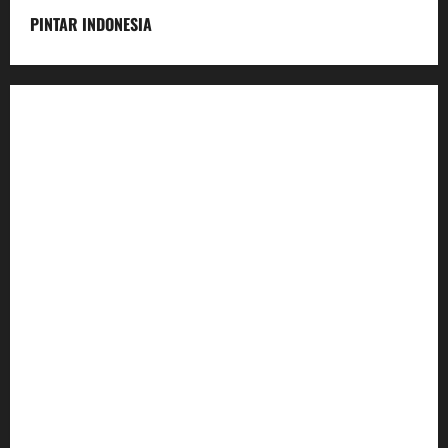
PINTAR INDONESIA
Home
Dunia Pendidikan
Pendidikan
Budaya
Inovasi
Lifestyle
Nasional
Media
Foto