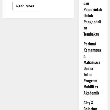
dan
Read
Read More
Pemerintah
more
about
Untuk
Teater
Tradisional
Pengendali
Siswa
SMP
an
Labschool
Unesa
Tembakau
3
Memukai
Perkuat
Penonton
Kemampua
n,
Mahasiswa
Unesa
Jalani
Program
Mobilitas
Akademik
Clay &
Coloring