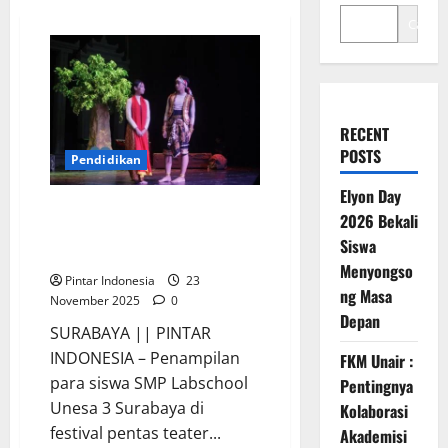
Cari
RECENT
POSTS
Pendidikan
Elyon Day
Teater Tradisional Siswa SMP
2026 Bekali
Labschool Unesa 3 Memukai
Siswa
Penonton
Menyongso
Pintar Indonesia
23
ng Masa
November 2025
0
Depan
SURABAYA || PINTAR
INDONESIA – Penampilan
FKM Unair :
para siswa SMP Labschool
Pentingnya
Unesa 3 Surabaya di
Kolaborasi
festival pentas teater...
Akademisi