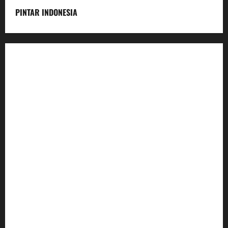
PINTAR INDONESIA
Home
Dunia Pendidikan
Pendidikan
Budaya
Inovasi
Lifestyle
Nasional
Media
Foto