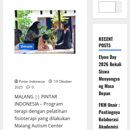
Cari
RECENT
POSTS
Umum
Elyon Day
Latihan Fisioterapi Mampu
2026 Bekali
Meningkatkan Perkembangan
Siswa
Anak Autism ADHD
Menyongso
Pintar Indonesia
19 Oktober
ng Masa
2025
0
Depan
MALANG || PINTAR
INDONESIA – Program
FKM Unair :
terapi dengan pelatihan
Pentingnya
fisioterapi yang dilakukan
Kolaborasi
Malang Autism Center
Akademisi