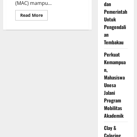
(MAC) mampu...
dan
Pemerintah
Read
Read More
Untuk
more
about
Pengendali
Latihan
Fisioterapi
an
Mampu
Meningkatkan
Tembakau
Perkembangan
Anak
Autism
Perkuat
ADHD
Kemampua
n,
Mahasiswa
Unesa
Jalani
Program
Mobilitas
Akademik
Clay &
Coloring