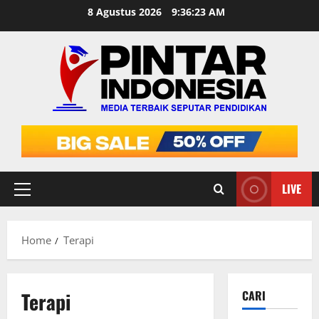
Skip
8 Agustus 2026
9:36:23 AM
to
content
LIVE
Primary
Menu
Home
Terapi
Terapi
CARI